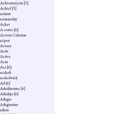
Achromatyzm
[5]
Achtel
[5]
acimut
acimutalny
Acker
A conto
[6]
Acorus Calamus
aćpan
Actaea
Actis
Activa
Acus
Acz
[6]
aczkoli
aczkolwiek
Ad
[6]
Adadżissimo
[6]
Adadżjo
[6]
Adagio
Adagissimo
adam