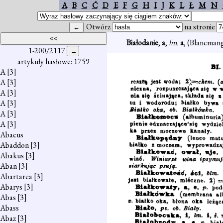
A
B
C
Ć
D
E
F
G
H
I
J
K
L
Ł
M
N
Otwórz
na stronie
Białodanie
,
a
,
lm.
a
, (Blancman
1-200/2117
artykuły hasłowe: 1759
A
[3]
A
[3]
A
[3]
A
[3]
A
[3]
A
[3]
Abacus
Abaddon
[3]
Abakus
[3]
Aban
[3]
Abartarea
[3]
Abarys
[3]
Abas
[3]
Abass
Abaz
[3]