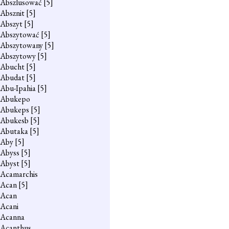
Abszlusować
[5]
Absznit
[5]
Abszyt
[5]
Abszytować
[5]
Abszytowany
[5]
Abszytowy
[5]
Abucht
[5]
Abudat
[5]
Abu-Ipahia
[5]
Abukepo
Abukeps
[5]
Abukesb
[5]
Abutaka
[5]
Aby
[5]
Abyss
[5]
Abyst
[5]
Acamarchis
Acan
[5]
Acan
Acani
Acanna
Acanthus