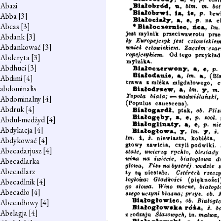
Abazi
Abba
[3]
Abcas
[3]
Abdank
[3]
Abdankować
[3]
Abderyta
[3]
Abdhuci
[3]
Abdimi
[4]
abdominalis
Abdominalny
[4]
Abdruk
[4]
Abdul-medżyd
[4]
Abdykacja
[4]
Abdykować
[4]
Abecadarjusz
[4]
Abecadlarka
Abecadlarz
Abecadlnik
[4]
Abecadło
[4]
Abecadłowy
[4]
Abelagja
[4]