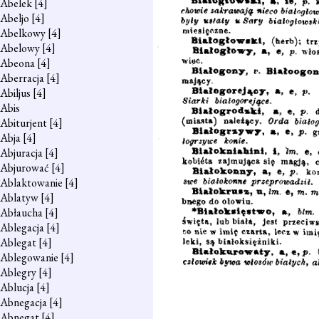
Abelek
[4]
Abeljo
[4]
Abelkowy
[4]
Abelowy
[4]
Abeona
[4]
Aberracja
[4]
Abiljus
[4]
Abis
Abiturjent
[4]
Abja
[4]
Abjuracja
[4]
Abjurować
[4]
Ablaktowanie
[4]
Ablatyw
[4]
Abłaucha
[4]
Ablegacja
[4]
Ablegat
[4]
Ablegowanie
[4]
Ablegry
[4]
Ablucja
[4]
Abnegacja
[4]
Abnegat
[4]