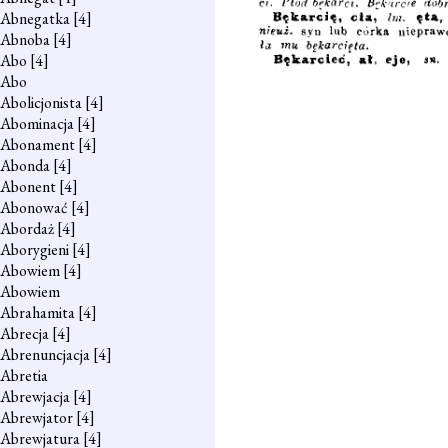
Abnegatka
[4]
Abnoba
[4]
Abo
[4]
Abo
Abolicjonista
[4]
Abominacja
[4]
Abonament
[4]
Abonda
[4]
Abonent
[4]
Abonować
[4]
Abordaż
[4]
Aborygieni
[4]
Abowiem
[4]
Abowiem
Abrahamita
[4]
Abrecja
[4]
Abrenuncjacja
[4]
Abretia
Abrewjacja
[4]
Abrewjator
[4]
Abrewjatura
[4]