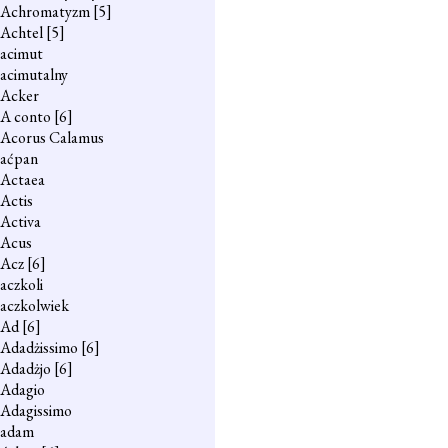
Achromatyzm
[5]
Achtel
[5]
acimut
acimutalny
Acker
A conto
[6]
Acorus Calamus
aćpan
Actaea
Actis
Activa
Acus
Acz
[6]
aczkoli
aczkolwiek
Ad
[6]
Adadżissimo
[6]
Adadżjo
[6]
Adagio
Adagissimo
adam