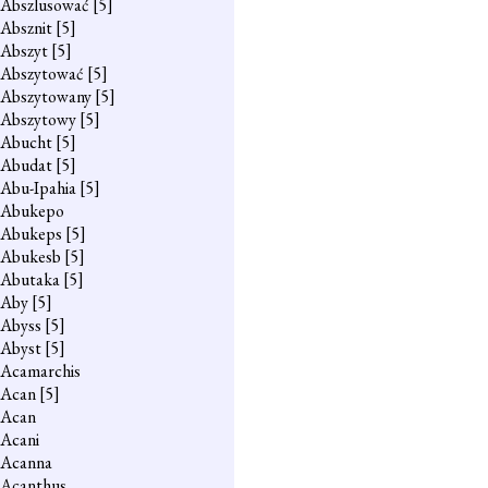
Abszlusować
[5]
Absznit
[5]
Abszyt
[5]
Abszytować
[5]
Abszytowany
[5]
Abszytowy
[5]
Abucht
[5]
Abudat
[5]
Abu-Ipahia
[5]
Abukepo
Abukeps
[5]
Abukesb
[5]
Abutaka
[5]
Aby
[5]
Abyss
[5]
Abyst
[5]
Acamarchis
Acan
[5]
Acan
Acani
Acanna
Acanthus