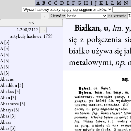
A
B
C
Ć
D
E
F
G
H
I
J
K
L
Ł
M
N
Otwórz
na stronie
Białkan
,
u
,
lm.
y
1-200/2117
artykuły hasłowe: 1759
się z połączenia s
A
[3]
białko używa się j
A
[3]
A
[3]
metalowymi,
np.
A
[3]
A
[3]
A
[3]
Abacus
Abaddon
[3]
Abakus
[3]
Aban
[3]
Abartarea
[3]
Abarys
[3]
Abas
[3]
Abass
Abaz
[3]