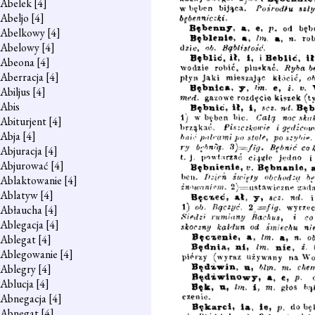
Abelek
[4]
Abeljo
[4]
Abelkowy
[4]
Abelowy
[4]
Abeona
[4]
Aberracja
[4]
Abiljus
[4]
Abis
Abiturjent
[4]
Abja
[4]
Abjuracja
[4]
Abjurować
[4]
Ablaktowanie
[4]
Ablatyw
[4]
Abłaucha
[4]
Ablegacja
[4]
Ablegat
[4]
Ablegowanie
[4]
Ablegry
[4]
Ablucja
[4]
Abnegacja
[4]
Abnegat
[4]