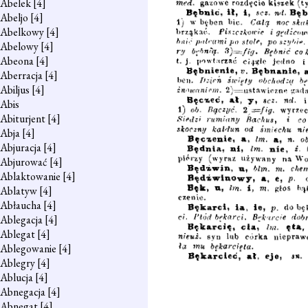
Abelek
[4]
Abeljo
[4]
Abelkowy
[4]
Abelowy
[4]
Abeona
[4]
Aberracja
[4]
Abiljus
[4]
Abis
Abiturjent
[4]
Abja
[4]
Abjuracja
[4]
Abjurować
[4]
Ablaktowanie
[4]
Ablatyw
[4]
Abłaucha
[4]
Ablegacja
[4]
Ablegat
[4]
Ablegowanie
[4]
Ablegry
[4]
Ablucja
[4]
Abnegacja
[4]
Abnegat
[4]