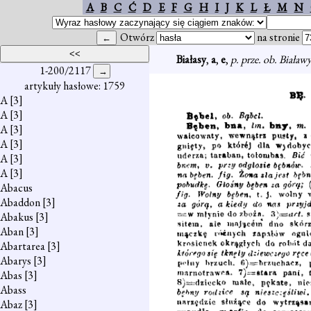
A
B
C
Ć
D
E
F
G
H
I
J
K
L
Ł
M
N
Otwórz
na stronie
Białasy
,
a
,
e
,
p. prze. ob. Biaław
1-200/2117
artykuły hasłowe: 1759
A
[3]
A
[3]
A
[3]
A
[3]
A
[3]
A
[3]
Abacus
Abaddon
[3]
Abakus
[3]
Aban
[3]
Abartarea
[3]
Abarys
[3]
Abas
[3]
Abass
Abaz
[3]