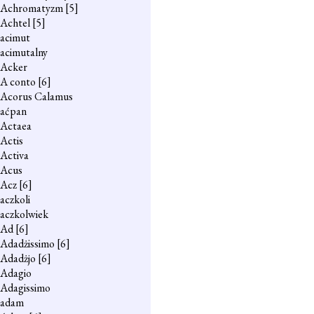
Achromatyzm
[5]
Achtel
[5]
acimut
acimutalny
Acker
A conto
[6]
Acorus Calamus
aćpan
Actaea
Actis
Activa
Acus
Acz
[6]
aczkoli
aczkolwiek
Ad
[6]
Adadżissimo
[6]
Adadżjo
[6]
Adagio
Adagissimo
adam