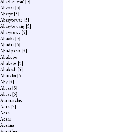
Abszlusować
[5]
Absznit
[5]
Abszyt
[5]
Abszytować
[5]
Abszytowany
[5]
Abszytowy
[5]
Abucht
[5]
Abudat
[5]
Abu-Ipahia
[5]
Abukepo
Abukeps
[5]
Abukesb
[5]
Abutaka
[5]
Aby
[5]
Abyss
[5]
Abyst
[5]
Acamarchis
Acan
[5]
Acan
Acani
Acanna
Acanthus