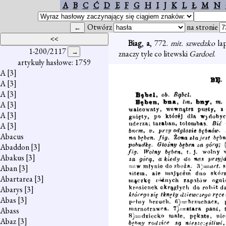
A
B
C
Ć
D
E
F
G
H
I
J
K
L
Ł
M
N
Otwórz
na stronie
Biag
,
a
, 772.
mit. szwedzko
la
1-200/2117
znaczy tyle co litewski
Gardoel
.
artykuły hasłowe: 1759
A
[3]
A
[3]
A
[3]
A
[3]
A
[3]
A
[3]
Abacus
Abaddon
[3]
Abakus
[3]
Aban
[3]
Abartarea
[3]
Abarys
[3]
Abas
[3]
Abass
Abaz
[3]