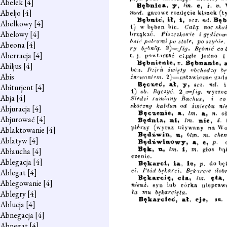
Abelek
[4]
Abeljo
[4]
Abelkowy
[4]
Abelowy
[4]
Abeona
[4]
Aberracja
[4]
Abiljus
[4]
Abis
Abiturjent
[4]
Abja
[4]
Abjuracja
[4]
Abjurować
[4]
Ablaktowanie
[4]
Ablatyw
[4]
Abłaucha
[4]
Ablegacja
[4]
Ablegat
[4]
Ablegowanie
[4]
Ablegry
[4]
Ablucja
[4]
Abnegacja
[4]
Abnegat
[4]