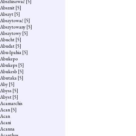
Abszlusować
[5]
Absznit
[5]
Abszyt
[5]
Abszytować
[5]
Abszytowany
[5]
Abszytowy
[5]
Abucht
[5]
Abudat
[5]
Abu-Ipahia
[5]
Abukepo
Abukeps
[5]
Abukesb
[5]
Abutaka
[5]
Aby
[5]
Abyss
[5]
Abyst
[5]
Acamarchis
Acan
[5]
Acan
Acani
Acanna
Acanthus