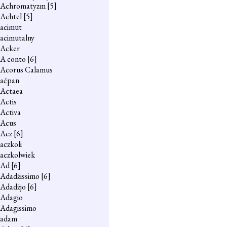
Achromatyzm
[5]
Achtel
[5]
acimut
acimutalny
Acker
A conto
[6]
Acorus Calamus
aćpan
Actaea
Actis
Activa
Acus
Acz
[6]
aczkoli
aczkolwiek
Ad
[6]
Adadżissimo
[6]
Adadżjo
[6]
Adagio
Adagissimo
adam