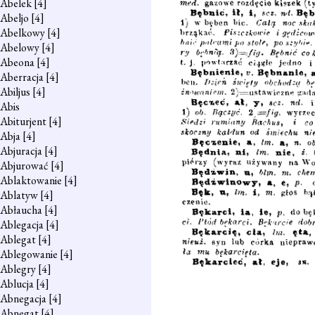
Abelek
[4]
Abeljo
[4]
Abelkowy
[4]
Abelowy
[4]
Abeona
[4]
Aberracja
[4]
Abiljus
[4]
Abis
Abiturjent
[4]
Abja
[4]
Abjuracja
[4]
Abjurować
[4]
Ablaktowanie
[4]
Ablatyw
[4]
Abłaucha
[4]
Ablegacja
[4]
Ablegat
[4]
Ablegowanie
[4]
Ablegry
[4]
Ablucja
[4]
Abnegacja
[4]
Abnegat
[4]