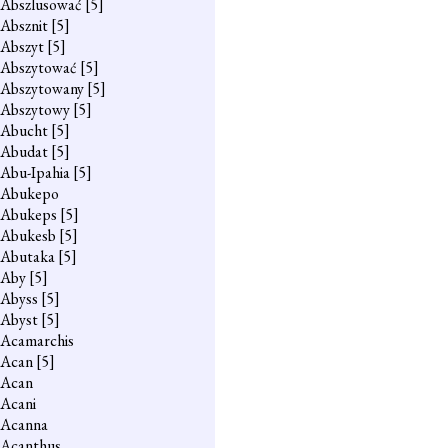
Abszlusować
[5]
Absznit
[5]
Abszyt
[5]
Abszytować
[5]
Abszytowany
[5]
Abszytowy
[5]
Abucht
[5]
Abudat
[5]
Abu-Ipahia
[5]
Abukepo
Abukeps
[5]
Abukesb
[5]
Abutaka
[5]
Aby
[5]
Abyss
[5]
Abyst
[5]
Acamarchis
Acan
[5]
Acan
Acani
Acanna
Acanthus