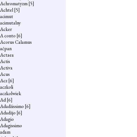
Achromatyzm
[5]
Achtel
[5]
acimut
acimutalny
Acker
A conto
[6]
Acorus Calamus
aćpan
Actaea
Actis
Activa
Acus
Acz
[6]
aczkoli
aczkolwiek
Ad
[6]
Adadżissimo
[6]
Adadżjo
[6]
Adagio
Adagissimo
adam