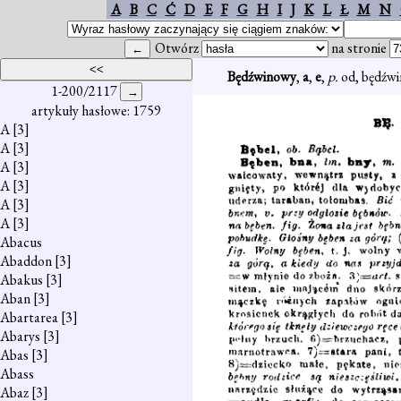
A
B
C
Ć
D
E
F
G
H
I
J
K
L
Ł
M
N
Otwórz
na stronie
Będźwinowy
,
a
,
e
,
p.
od, będźwi
1-200/2117
artykuły hasłowe: 1759
A
[3]
A
[3]
A
[3]
A
[3]
A
[3]
A
[3]
Abacus
Abaddon
[3]
Abakus
[3]
Aban
[3]
Abartarea
[3]
Abarys
[3]
Abas
[3]
Abass
Abaz
[3]