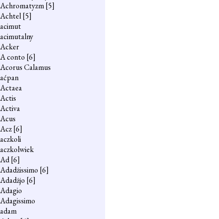
Achromatyzm
[5]
Achtel
[5]
acimut
acimutalny
Acker
A conto
[6]
Acorus Calamus
aćpan
Actaea
Actis
Activa
Acus
Acz
[6]
aczkoli
aczkolwiek
Ad
[6]
Adadżissimo
[6]
Adadżjo
[6]
Adagio
Adagissimo
adam