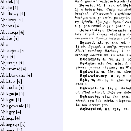
Abelek
[4]
Abeljo
[4]
Abelkowy
[4]
Abelowy
[4]
Abeona
[4]
Aberracja
[4]
Abiljus
[4]
Abis
Abiturjent
[4]
Abja
[4]
Abjuracja
[4]
Abjurować
[4]
Ablaktowanie
[4]
Ablatyw
[4]
Abłaucha
[4]
Ablegacja
[4]
Ablegat
[4]
Ablegowanie
[4]
Ablegry
[4]
Ablucja
[4]
Abnegacja
[4]
Abnegat
[4]