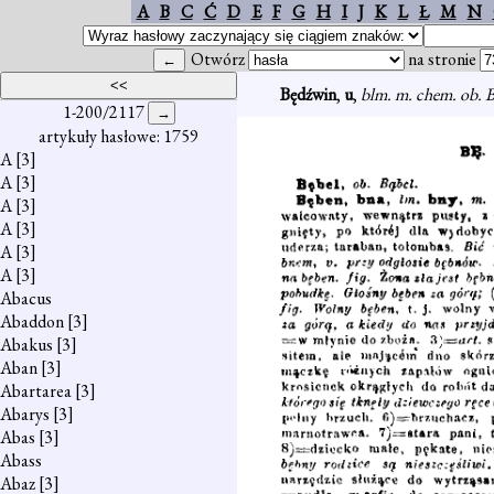
A
B
C
Ć
D
E
F
G
H
I
J
K
L
Ł
M
N
Otwórz
na stronie
Będźwin
,
u
,
blm. m. chem. ob. 
1-200/2117
artykuły hasłowe: 1759
A
[3]
A
[3]
A
[3]
A
[3]
A
[3]
A
[3]
Abacus
Abaddon
[3]
Abakus
[3]
Aban
[3]
Abartarea
[3]
Abarys
[3]
Abas
[3]
Abass
Abaz
[3]