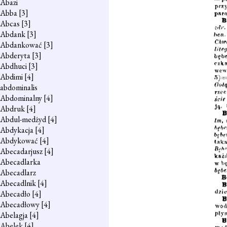
Abazi
Abba
[3]
Abcas
[3]
Abdank
[3]
Abdankować
[3]
Abderyta
[3]
Abdhuci
[3]
Abdimi
[4]
abdominalis
Abdominalny
[4]
Abdruk
[4]
Abdul-medżyd
[4]
Abdykacja
[4]
Abdykować
[4]
Abecadarjusz
[4]
Abecadlarka
Abecadlarz
Abecadlnik
[4]
Abecadło
[4]
Abecadłowy
[4]
Abelagja
[4]
Abelek
[4]