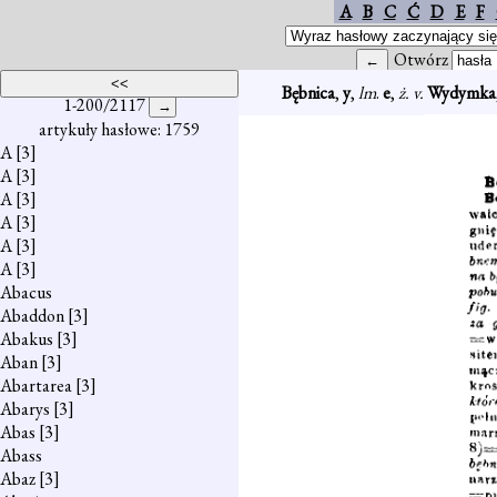
A
B
C
Ć
D
E
F
Otwórz
Bębnica
,
y
,
lm
.
e
,
ż. v.
Wydymka
1-200/2117
artykuły hasłowe: 1759
A
[3]
A
[3]
A
[3]
A
[3]
A
[3]
A
[3]
Abacus
Abaddon
[3]
Abakus
[3]
Aban
[3]
Abartarea
[3]
Abarys
[3]
Abas
[3]
Abass
Abaz
[3]