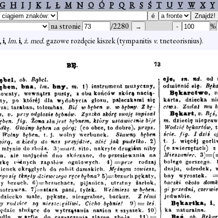
G
H
I
J
K
L
Ł
M
N
O
Ó
P
Q
R
S
Ś
T
U
V
W
X
Y
na stronie
/2280
%
,
i
,
lm.
i
,
ż. med.
gazowe rozdęcie kiszek (tympanitis
v.
tneteorisnius).