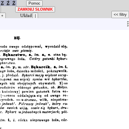
Z
Ź
Ż
Układ