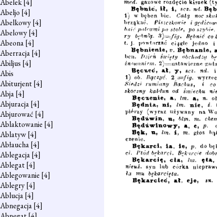
Abelek
[4]
Abeljo
[4]
Abelkowy
[4]
Abelowy
[4]
Abeona
[4]
Aberracja
[4]
Abiljus
[4]
Abis
Abiturjent
[4]
Abja
[4]
Abjuracja
[4]
Abjurować
[4]
Ablaktowanie
[4]
Ablatyw
[4]
Abłaucha
[4]
Ablegacja
[4]
Ablegat
[4]
Ablegowanie
[4]
Ablegry
[4]
Ablucja
[4]
Abnegacja
[4]
Abnegat
[4]