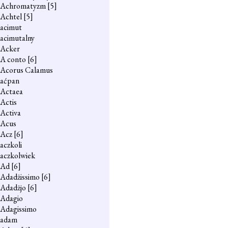
Achromatyzm
[5]
Achtel
[5]
acimut
acimutalny
Acker
A conto
[6]
Acorus Calamus
aćpan
Actaea
Actis
Activa
Acus
Acz
[6]
aczkoli
aczkolwiek
Ad
[6]
Adadżissimo
[6]
Adadżjo
[6]
Adagio
Adagissimo
adam