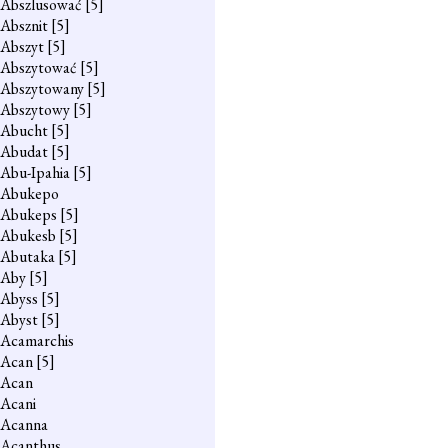
Abszlusować
[5]
Absznit
[5]
Abszyt
[5]
Abszytować
[5]
Abszytowany
[5]
Abszytowy
[5]
Abucht
[5]
Abudat
[5]
Abu-Ipahia
[5]
Abukepo
Abukeps
[5]
Abukesb
[5]
Abutaka
[5]
Aby
[5]
Abyss
[5]
Abyst
[5]
Acamarchis
Acan
[5]
Acan
Acani
Acanna
Acanthus