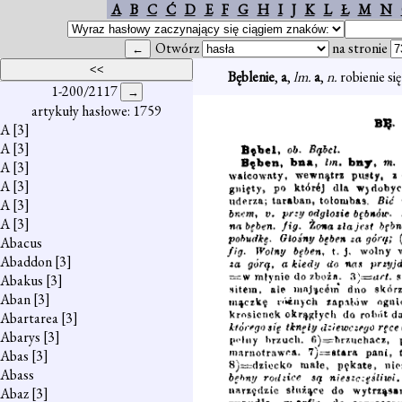
A
B
C
Ć
D
E
F
G
H
I
J
K
L
Ł
M
N
Otwórz
na stronie
Bęblenie
,
a
,
lm.
a
,
n.
robienie si
1-200/2117
artykuły hasłowe: 1759
A
[3]
A
[3]
A
[3]
A
[3]
A
[3]
A
[3]
Abacus
Abaddon
[3]
Abakus
[3]
Aban
[3]
Abartarea
[3]
Abarys
[3]
Abas
[3]
Abass
Abaz
[3]