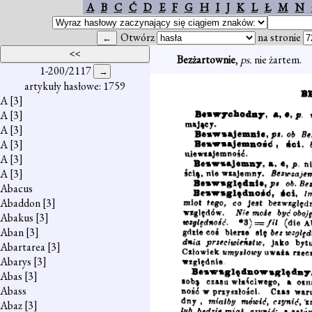
A
B
C
Ć
D
E
F
G
H
I
J
K
L
Ł
M
N
Otwórz
na stronie
Bezżartownie
,
ps.
nie żartem.
1-200/2117
artykuły hasłowe: 1759
A
[3]
A
[3]
A
[3]
A
[3]
A
[3]
A
[3]
Abacus
Abaddon
[3]
Abakus
[3]
Aban
[3]
Abartarea
[3]
Abarys
[3]
Abas
[3]
Abass
Abaz
[3]