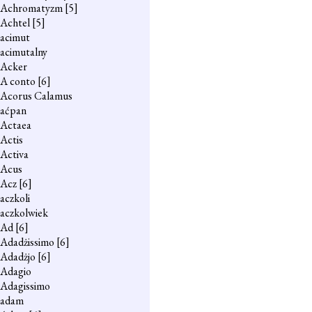
Achromatyzm
[5]
Achtel
[5]
acimut
acimutalny
Acker
A conto
[6]
Acorus Calamus
aćpan
Actaea
Actis
Activa
Acus
Acz
[6]
aczkoli
aczkolwiek
Ad
[6]
Adadżissimo
[6]
Adadżjo
[6]
Adagio
Adagissimo
adam