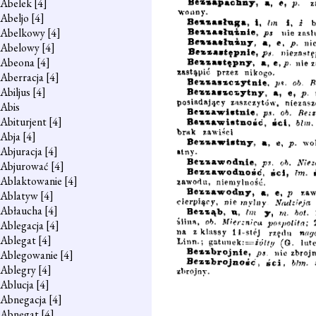
Abelek
[4]
Abeljo
[4]
Abelkowy
[4]
Abelowy
[4]
Abeona
[4]
Aberracja
[4]
Abiljus
[4]
Abis
Abiturjent
[4]
Abja
[4]
Abjuracja
[4]
Abjurować
[4]
Ablaktowanie
[4]
Ablatyw
[4]
Abłaucha
[4]
Ablegacja
[4]
Ablegat
[4]
Ablegowanie
[4]
Ablegry
[4]
Ablucja
[4]
Abnegacja
[4]
Abnegat
[4]