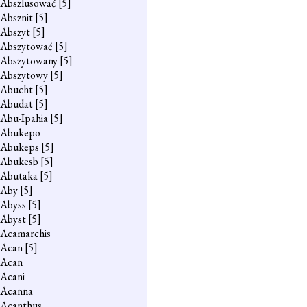
Abszlusować
[5]
Absznit
[5]
Abszyt
[5]
Abszytować
[5]
Abszytowany
[5]
Abszytowy
[5]
Abucht
[5]
Abudat
[5]
Abu-Ipahia
[5]
Abukepo
Abukeps
[5]
Abukesb
[5]
Abutaka
[5]
Aby
[5]
Abyss
[5]
Abyst
[5]
Acamarchis
Acan
[5]
Acan
Acani
Acanna
Acanthus