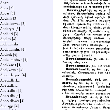
Abazi
Abba
[3]
Abcas
[3]
Abdank
[3]
Abdankować
[3]
Abderyta
[3]
Abdhuci
[3]
Abdimi
[4]
abdominalis
Abdominalny
[4]
Abdruk
[4]
Abdul-medżyd
[4]
Abdykacja
[4]
Abdykować
[4]
Abecadarjusz
[4]
Abecadlarka
Abecadlarz
Abecadlnik
[4]
Abecadło
[4]
Abecadłowy
[4]
Abelagja
[4]