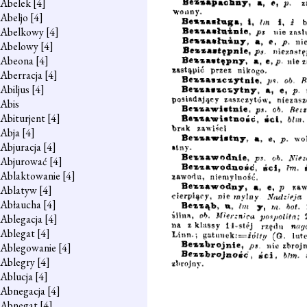
Abelek
[4]
Abeljo
[4]
Abelkowy
[4]
Abelowy
[4]
Abeona
[4]
Aberracja
[4]
Abiljus
[4]
Abis
Abiturjent
[4]
Abja
[4]
Abjuracja
[4]
Abjurować
[4]
Ablaktowanie
[4]
Ablatyw
[4]
Abłaucha
[4]
Ablegacja
[4]
Ablegat
[4]
Ablegowanie
[4]
Ablegry
[4]
Ablucja
[4]
Abnegacja
[4]
Abnegat
[4]