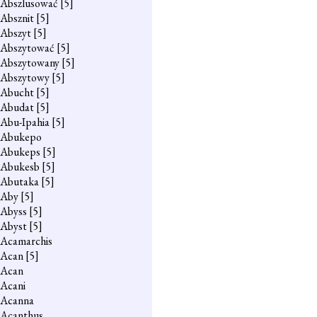
Abszlusować
[5]
Absznit
[5]
Abszyt
[5]
Abszytować
[5]
Abszytowany
[5]
Abszytowy
[5]
Abucht
[5]
Abudat
[5]
Abu-Ipahia
[5]
Abukepo
Abukeps
[5]
Abukesb
[5]
Abutaka
[5]
Aby
[5]
Abyss
[5]
Abyst
[5]
Acamarchis
Acan
[5]
Acan
Acani
Acanna
Acanthus