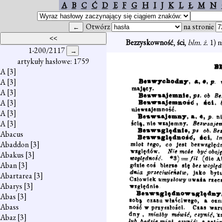
A
B
C
Ć
D
E
F
G
H
I
J
K
L
Ł
M
N
Otwórz
na stronie
Bezzyskowność
,
ści
,
blm. ż.
1) 
1-200/2117
artykuły hasłowe: 1759
A
[3]
A
[3]
A
[3]
A
[3]
A
[3]
A
[3]
Abacus
Abaddon
[3]
Abakus
[3]
Aban
[3]
Abartarea
[3]
Abarys
[3]
Abas
[3]
Abass
Abaz
[3]