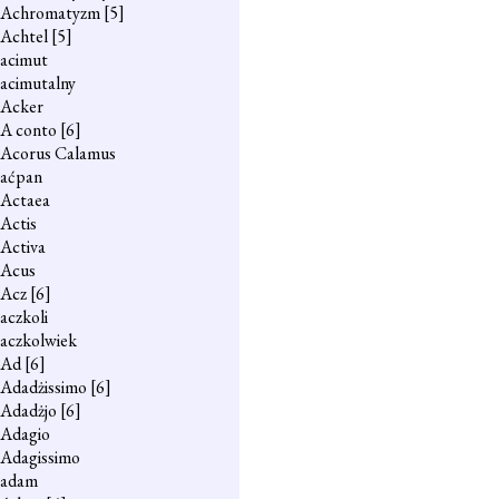
Achromatyzm
[5]
Achtel
[5]
acimut
acimutalny
Acker
A conto
[6]
Acorus Calamus
aćpan
Actaea
Actis
Activa
Acus
Acz
[6]
aczkoli
aczkolwiek
Ad
[6]
Adadżissimo
[6]
Adadżjo
[6]
Adagio
Adagissimo
adam