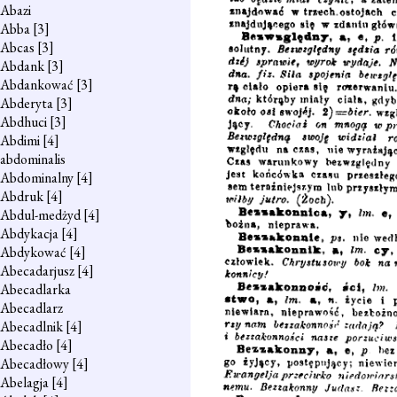
Abazi
Abba
[3]
Abcas
[3]
Abdank
[3]
Abdankować
[3]
Abderyta
[3]
Abdhuci
[3]
Abdimi
[4]
abdominalis
Abdominalny
[4]
Abdruk
[4]
Abdul-medżyd
[4]
Abdykacja
[4]
Abdykować
[4]
Abecadarjusz
[4]
Abecadlarka
Abecadlarz
Abecadlnik
[4]
Abecadło
[4]
Abecadłowy
[4]
Abelagja
[4]