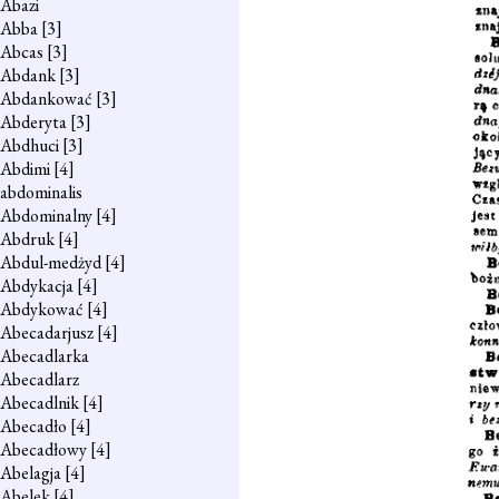
Abazi
Abba
[3]
Abcas
[3]
Abdank
[3]
Abdankować
[3]
Abderyta
[3]
Abdhuci
[3]
Abdimi
[4]
abdominalis
Abdominalny
[4]
Abdruk
[4]
Abdul-medżyd
[4]
Abdykacja
[4]
Abdykować
[4]
Abecadarjusz
[4]
Abecadlarka
Abecadlarz
Abecadlnik
[4]
Abecadło
[4]
Abecadłowy
[4]
Abelagja
[4]
Abelek
[4]