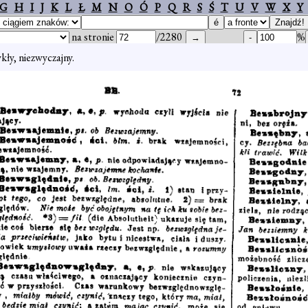
G
H
I
J
K
L
Ł
M
N
O
Ó
P
Q
R
S
Ś
T
U
V
W
X
Y
na stronie
/2280
%
kły, niezwyczajny.