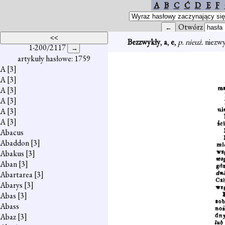
A
B
C
Ć
D
E
F
Otwórz
Bezzwykły
,
a
,
e
,
p. nieuż.
niezwy
1-200/2117
artykuły hasłowe: 1759
A
[3]
A
[3]
A
[3]
A
[3]
A
[3]
A
[3]
Abacus
Abaddon
[3]
Abakus
[3]
Aban
[3]
Abartarea
[3]
Abarys
[3]
Abas
[3]
Abass
Abaz
[3]