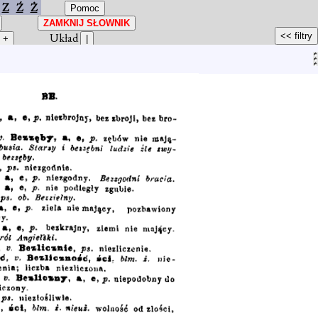
Z
Ź
Ż
Układ