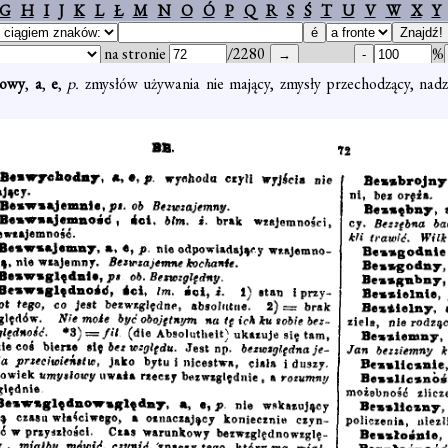
G
H
I
J
K
L
Ł
M
N
O
Ó
P
Q
R
S
Ś
T
U
V
W
X
Y
na stronie
/2280
%
łowy
,
a
,
e
,
p.
zmysłów używania nie mający, zmysły przechodzący, na