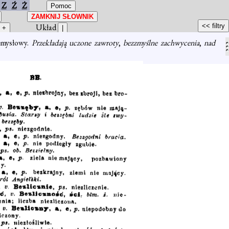
Z
Ź
Ż
Układ
dzmysłowy.
Przekładają uczone zawroty
,
bezzmyślne zachwycenia
,
nad