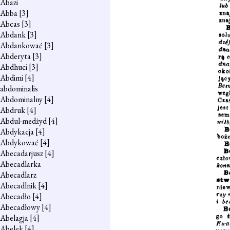
Abazi
Abba
[3]
Abcas
[3]
Abdank
[3]
Abdankować
[3]
Abderyta
[3]
Abdhuci
[3]
Abdimi
[4]
abdominalis
Abdominalny
[4]
Abdruk
[4]
Abdul-medżyd
[4]
Abdykacja
[4]
Abdykować
[4]
Abecadarjusz
[4]
Abecadlarka
Abecadlarz
Abecadlnik
[4]
Abecadło
[4]
Abecadłowy
[4]
Abelagja
[4]
Abelek
[4]