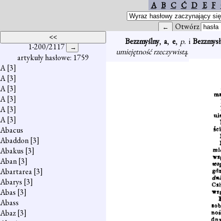
A
B
C
Ć
D
E
F
Otwórz
Bezzmyślny
,
a
,
e
,
p.
i
Bezzmys
1-200/2117
umiejętność rzeczywistą
.
artykuły hasłowe: 1759
A
[3]
A
[3]
A
[3]
A
[3]
A
[3]
A
[3]
Abacus
Abaddon
[3]
Abakus
[3]
Aban
[3]
Abartarea
[3]
Abarys
[3]
Abas
[3]
Abass
Abaz
[3]