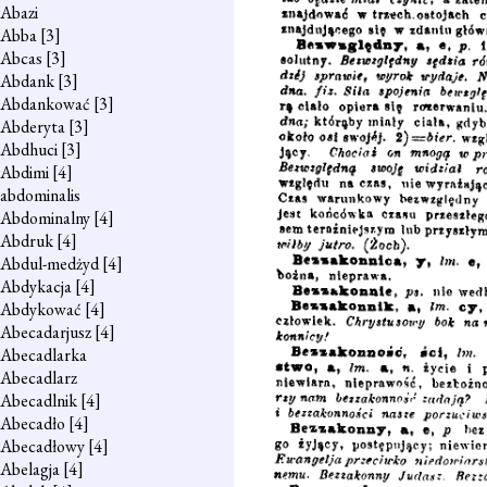
Abazi
Abba
[3]
Abcas
[3]
Abdank
[3]
Abdankować
[3]
Abderyta
[3]
Abdhuci
[3]
Abdimi
[4]
abdominalis
Abdominalny
[4]
Abdruk
[4]
Abdul-medżyd
[4]
Abdykacja
[4]
Abdykować
[4]
Abecadarjusz
[4]
Abecadlarka
Abecadlarz
Abecadlnik
[4]
Abecadło
[4]
Abecadłowy
[4]
Abelagja
[4]