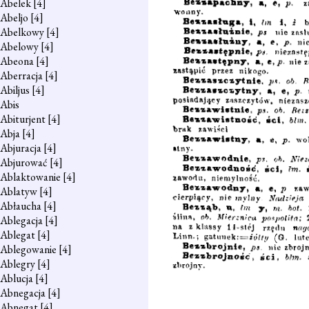
Abelek
[4]
Abeljo
[4]
Abelkowy
[4]
Abelowy
[4]
Abeona
[4]
Aberracja
[4]
Abiljus
[4]
Abis
Abiturjent
[4]
Abja
[4]
Abjuracja
[4]
Abjurować
[4]
Ablaktowanie
[4]
Ablatyw
[4]
Abłaucha
[4]
Ablegacja
[4]
Ablegat
[4]
Ablegowanie
[4]
Ablegry
[4]
Ablucja
[4]
Abnegacja
[4]
Abnegat
[4]