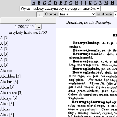
A
B
C
Ć
D
E
F
G
H
I
J
K
L
Ł
M
N
Otwórz
na stronie
Bezzielnie
,
ps. ob. Bez zielny
.
1-200/2117
artykuły hasłowe: 1759
A
[3]
A
[3]
A
[3]
A
[3]
A
[3]
A
[3]
Abacus
Abaddon
[3]
Abakus
[3]
Aban
[3]
Abartarea
[3]
Abarys
[3]
Abas
[3]
Abass
Abaz
[3]