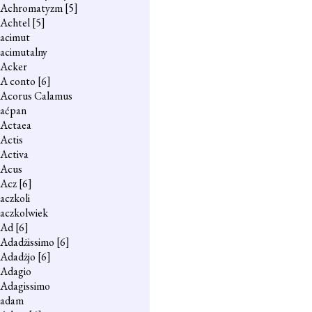
Achromatyzm
[5]
Achtel
[5]
acimut
acimutalny
Acker
A conto
[6]
Acorus Calamus
aćpan
Actaea
Actis
Activa
Acus
Acz
[6]
aczkoli
aczkolwiek
Ad
[6]
Adadżissimo
[6]
Adadżjo
[6]
Adagio
Adagissimo
adam