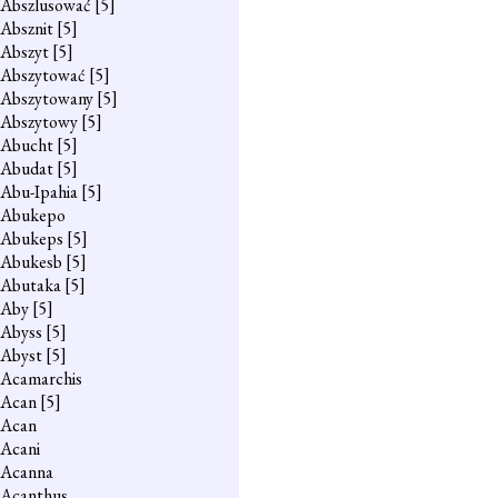
Abszlusować
[5]
Absznit
[5]
Abszyt
[5]
Abszytować
[5]
Abszytowany
[5]
Abszytowy
[5]
Abucht
[5]
Abudat
[5]
Abu-Ipahia
[5]
Abukepo
Abukeps
[5]
Abukesb
[5]
Abutaka
[5]
Aby
[5]
Abyss
[5]
Abyst
[5]
Acamarchis
Acan
[5]
Acan
Acani
Acanna
Acanthus