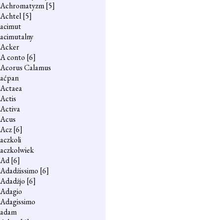
Achromatyzm
[5]
Achtel
[5]
acimut
acimutalny
Acker
A conto
[6]
Acorus Calamus
aćpan
Actaea
Actis
Activa
Acus
Acz
[6]
aczkoli
aczkolwiek
Ad
[6]
Adadżissimo
[6]
Adadżjo
[6]
Adagio
Adagissimo
adam