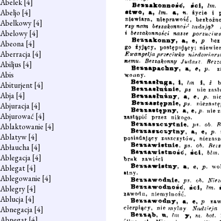
Abelek
[4]
Abeljo
[4]
Abelkowy
[4]
Abelowy
[4]
Abeona
[4]
Aberracja
[4]
Abiljus
[4]
Abis
Abiturjent
[4]
Abja
[4]
Abjuracja
[4]
Abjurować
[4]
Ablaktowanie
[4]
Ablatyw
[4]
Abłaucha
[4]
Ablegacja
[4]
Ablegat
[4]
Ablegowanie
[4]
Ablegry
[4]
Ablucja
[4]
Abnegacja
[4]
Abnegat
[4]