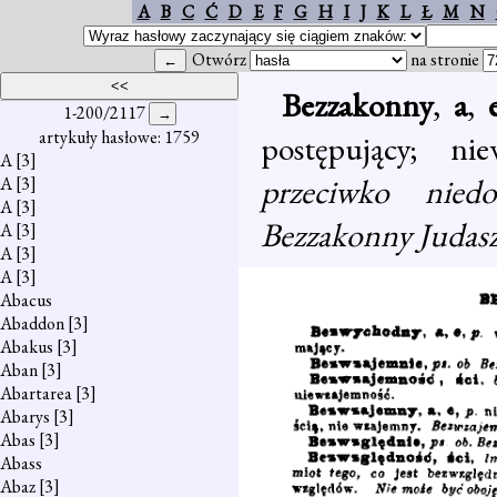
A
B
C
Ć
D
E
F
G
H
I
J
K
L
Ł
M
N
Otwórz
na stronie
Bezzakonny
,
a
,
1-200/2117
artykuły hasłowe: 1759
postępujący; ni
A
[3]
przeciwko nied
A
[3]
A
[3]
Bezzakonny Judasz
A
[3]
A
[3]
A
[3]
Abacus
Abaddon
[3]
Abakus
[3]
Aban
[3]
Abartarea
[3]
Abarys
[3]
Abas
[3]
Abass
Abaz
[3]