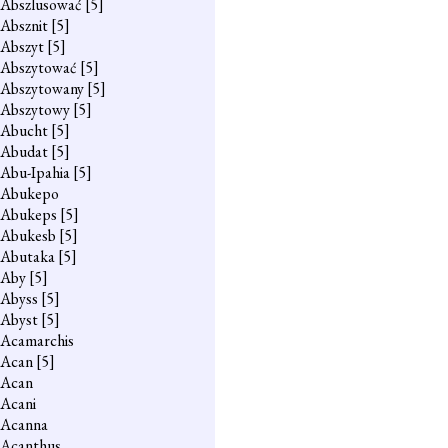
Abszlusować
[5]
Absznit
[5]
Abszyt
[5]
Abszytować
[5]
Abszytowany
[5]
Abszytowy
[5]
Abucht
[5]
Abudat
[5]
Abu-Ipahia
[5]
Abukepo
Abukeps
[5]
Abukesb
[5]
Abutaka
[5]
Aby
[5]
Abyss
[5]
Abyst
[5]
Acamarchis
Acan
[5]
Acan
Acani
Acanna
Acanthus