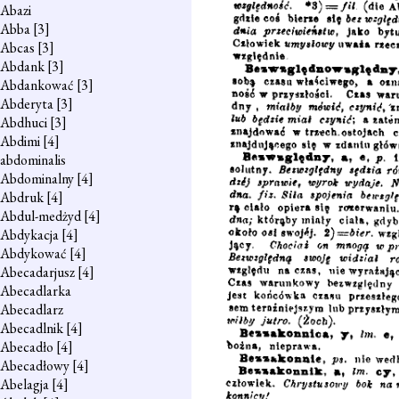
Abazi
Abba
[3]
Abcas
[3]
Abdank
[3]
Abdankować
[3]
Abderyta
[3]
Abdhuci
[3]
Abdimi
[4]
abdominalis
Abdominalny
[4]
Abdruk
[4]
Abdul-medżyd
[4]
Abdykacja
[4]
Abdykować
[4]
Abecadarjusz
[4]
Abecadlarka
Abecadlarz
Abecadlnik
[4]
Abecadło
[4]
Abecadłowy
[4]
Abelagja
[4]