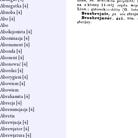
Abnegatka
[4]
Abnoba
[4]
Abo
[4]
Abo
Abolicjonista
[4]
Abominacja
[4]
Abonament
[4]
Abonda
[4]
Abonent
[4]
Abonować
[4]
Abordaż
[4]
Aborygieni
[4]
Abowiem
[4]
Abowiem
Abrahamita
[4]
Abrecja
[4]
Abrenuncjacja
[4]
Abretia
Abrewjacja
[4]
Abrewjator
[4]
Abrewjatura
[4]