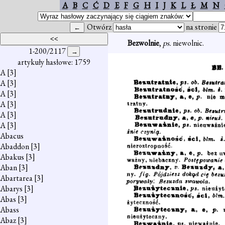
A
B
C
Ć
D
E
F
G
H
I
J
K
L
Ł
M
N
Otwórz
na stronie
Bezwolnie
,
ps.
niewolnic.
1-200/2117
artykuły hasłowe: 1759
A
[3]
A
[3]
A
[3]
A
[3]
A
[3]
A
[3]
Abacus
Abaddon
[3]
Abakus
[3]
Aban
[3]
Abartarea
[3]
Abarys
[3]
Abas
[3]
Abass
Abaz
[3]