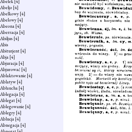
Abelek
[4]
Abeljo
[4]
Abelkowy
[4]
Abelowy
[4]
Abeona
[4]
Aberracja
[4]
Abiljus
[4]
Abis
Abiturjent
[4]
Abja
[4]
Abjuracja
[4]
Abjurować
[4]
Ablaktowanie
[4]
Ablatyw
[4]
Abłaucha
[4]
Ablegacja
[4]
Ablegat
[4]
Ablegowanie
[4]
Ablegry
[4]
Ablucja
[4]
Abnegacja
[4]
Abnegat
[4]