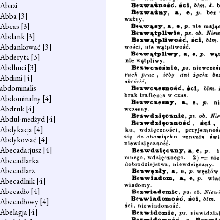
Abazi
Abba
[3]
Abcas
[3]
Abdank
[3]
Abdankować
[3]
Abderyta
[3]
Abdhuci
[3]
Abdimi
[4]
abdominalis
Abdominalny
[4]
Abdruk
[4]
Abdul-medżyd
[4]
Abdykacja
[4]
Abdykować
[4]
Abecadarjusz
[4]
Abecadlarka
Abecadlarz
Abecadlnik
[4]
Abecadło
[4]
Abecadłowy
[4]
Abelagja
[4]