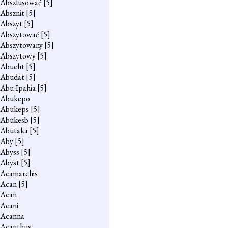
Abszlusować
[5]
Absznit
[5]
Abszyt
[5]
Abszytować
[5]
Abszytowany
[5]
Abszytowy
[5]
Abucht
[5]
Abudat
[5]
Abu-Ipahia
[5]
Abukepo
Abukeps
[5]
Abukesb
[5]
Abutaka
[5]
Aby
[5]
Abyss
[5]
Abyst
[5]
Acamarchis
Acan
[5]
Acan
Acani
Acanna
Acanthus