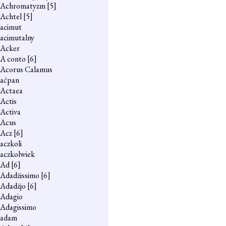
Achromatyzm
[5]
Achtel
[5]
acimut
acimutalny
Acker
A conto
[6]
Acorus Calamus
aćpan
Actaea
Actis
Activa
Acus
Acz
[6]
aczkoli
aczkolwiek
Ad
[6]
Adadżissimo
[6]
Adadżjo
[6]
Adagio
Adagissimo
adam