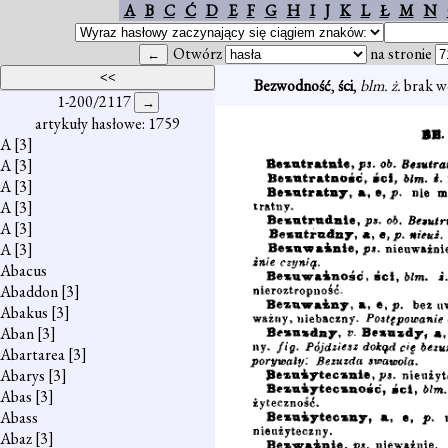
A
B
C
Ć
D
E
F
G
H
I
J
K
L
Ł
M
N
Otwórz
na stronie
Bezwodność
,
ści
,
blm. ż.
brak w
1-200/2117
artykuły hasłowe: 1759
A
[3]
A
[3]
A
[3]
A
[3]
A
[3]
A
[3]
Abacus
Abaddon
[3]
Abakus
[3]
Aban
[3]
Abartarea
[3]
Abarys
[3]
Abas
[3]
Abass
Abaz
[3]