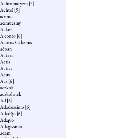
Achromatyzm
[5]
Achtel
[5]
acimut
acimutalny
Acker
A conto
[6]
Acorus Calamus
aćpan
Actaea
Actis
Activa
Acus
Acz
[6]
aczkoli
aczkolwiek
Ad
[6]
Adadżissimo
[6]
Adadżjo
[6]
Adagio
Adagissimo
adam