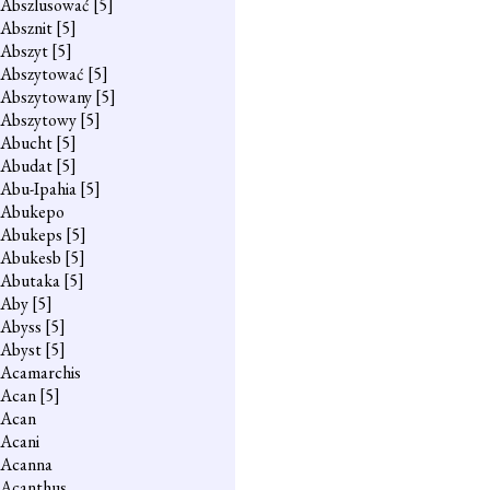
Abszlusować
[5]
Absznit
[5]
Abszyt
[5]
Abszytować
[5]
Abszytowany
[5]
Abszytowy
[5]
Abucht
[5]
Abudat
[5]
Abu-Ipahia
[5]
Abukepo
Abukeps
[5]
Abukesb
[5]
Abutaka
[5]
Aby
[5]
Abyss
[5]
Abyst
[5]
Acamarchis
Acan
[5]
Acan
Acani
Acanna
Acanthus