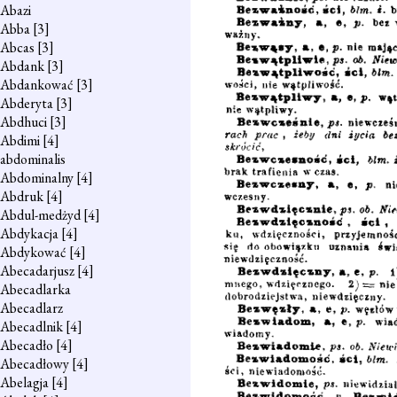
Abazi
Abba
[3]
Abcas
[3]
Abdank
[3]
Abdankować
[3]
Abderyta
[3]
Abdhuci
[3]
Abdimi
[4]
abdominalis
Abdominalny
[4]
Abdruk
[4]
Abdul-medżyd
[4]
Abdykacja
[4]
Abdykować
[4]
Abecadarjusz
[4]
Abecadlarka
Abecadlarz
Abecadlnik
[4]
Abecadło
[4]
Abecadłowy
[4]
Abelagja
[4]