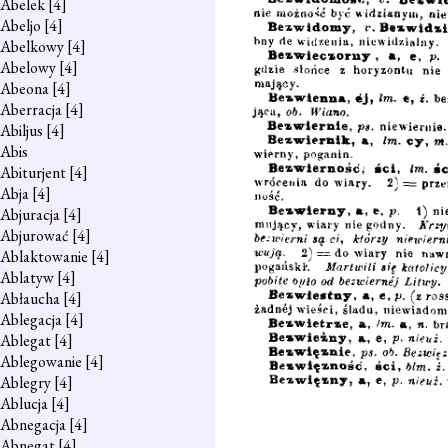
Abelek
[4]
Abeljo
[4]
Abelkowy
[4]
Abelowy
[4]
Abeona
[4]
Aberracja
[4]
Abiljus
[4]
Abis
Abiturjent
[4]
Abja
[4]
Abjuracja
[4]
Abjurować
[4]
Ablaktowanie
[4]
Ablatyw
[4]
Abłaucha
[4]
Ablegacja
[4]
Ablegat
[4]
Ablegowanie
[4]
Ablegry
[4]
Ablucja
[4]
Abnegacja
[4]
Abnegat
[4]