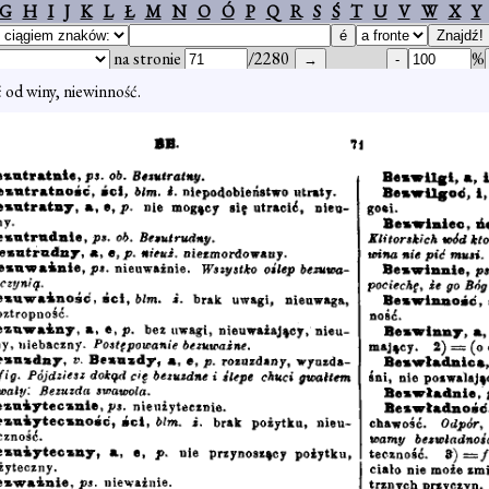
G
H
I
J
K
L
Ł
M
N
O
Ó
P
Q
R
S
Ś
T
U
V
W
X
Y
na stronie
/2280
%
 od winy, niewinność.