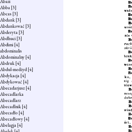
Abazi
Abba
[3]
Abcas
[3]
Abdank
[3]
Abdankować
[3]
Abderyta
[3]
Abdhuci
[3]
Abdimi
[4]
abdominalis
Abdominalny
[4]
Abdruk
[4]
Abdul-medżyd
[4]
Abdykacja
[4]
Abdykować
[4]
Abecadarjusz
[4]
Abecadlarka
Abecadlarz
Abecadlnik
[4]
Abecadło
[4]
Abecadłowy
[4]
Abelagja
[4]
Abelek
[4]