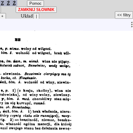
Z
Ź
Ż
Układ