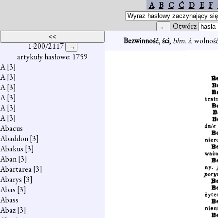
A
B
C
Ć
D
E
F
Otwórz
Bezwinność
,
ści
,
blm. ż.
wolność
1-200/2117
artykuły hasłowe: 1759
A
[3]
A
[3]
A
[3]
A
[3]
A
[3]
A
[3]
Abacus
Abaddon
[3]
Abakus
[3]
Aban
[3]
Abartarea
[3]
Abarys
[3]
Abas
[3]
Abass
Abaz
[3]