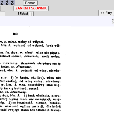
Z
Ź
Ż
Układ