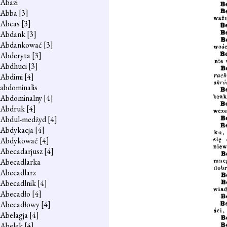
Abazi
Abba
[3]
Abcas
[3]
Abdank
[3]
Abdankować
[3]
Abderyta
[3]
Abdhuci
[3]
Abdimi
[4]
abdominalis
Abdominalny
[4]
Abdruk
[4]
Abdul-medżyd
[4]
Abdykacja
[4]
Abdykować
[4]
Abecadarjusz
[4]
Abecadlarka
Abecadlarz
Abecadlnik
[4]
Abecadło
[4]
Abecadłowy
[4]
Abelagja
[4]
Abelek
[4]