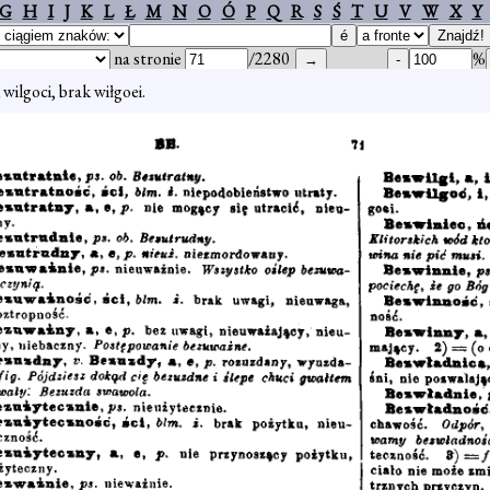
G
H
I
J
K
L
Ł
M
N
O
Ó
P
Q
R
S
Ś
T
U
V
W
X
Y
na stronie
/2280
%
wilgoci, brak wiłgoei.