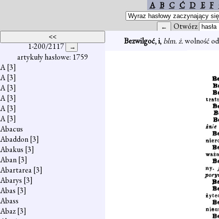
A
B
C
Ć
D
E
F
Otwórz
Bezwilgoć
,
i
,
blm. ż.
wolność od 
1-200/2117
artykuły hasłowe: 1759
A
[3]
A
[3]
A
[3]
A
[3]
A
[3]
A
[3]
Abacus
Abaddon
[3]
Abakus
[3]
Aban
[3]
Abartarea
[3]
Abarys
[3]
Abas
[3]
Abass
Abaz
[3]