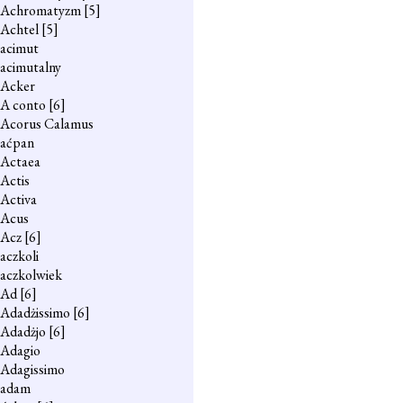
Achromatyzm
[5]
Achtel
[5]
acimut
acimutalny
Acker
A conto
[6]
Acorus Calamus
aćpan
Actaea
Actis
Activa
Acus
Acz
[6]
aczkoli
aczkolwiek
Ad
[6]
Adadżissimo
[6]
Adadżjo
[6]
Adagio
Adagissimo
adam