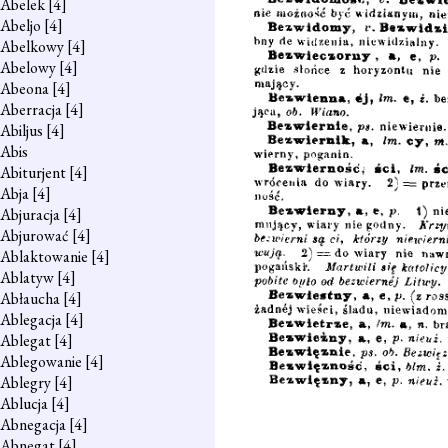
Abelek
[4]
Abeljo
[4]
Abelkowy
[4]
Abelowy
[4]
Abeona
[4]
Aberracja
[4]
Abiljus
[4]
Abis
Abiturjent
[4]
Abja
[4]
Abjuracja
[4]
Abjurować
[4]
Ablaktowanie
[4]
Ablatyw
[4]
Abłaucha
[4]
Ablegacja
[4]
Ablegat
[4]
Ablegowanie
[4]
Ablegry
[4]
Ablucja
[4]
Abnegacja
[4]
Abnegat
[4]