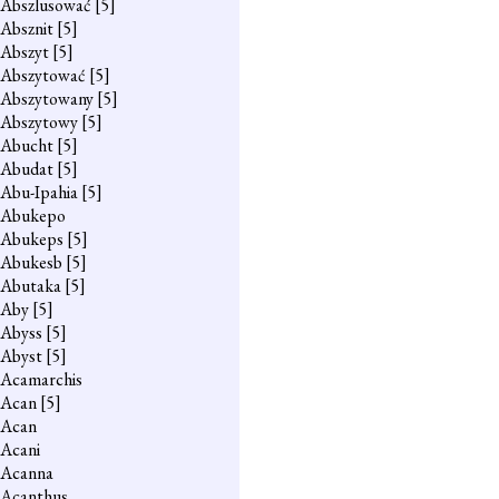
Abszlusować
[5]
Absznit
[5]
Abszyt
[5]
Abszytować
[5]
Abszytowany
[5]
Abszytowy
[5]
Abucht
[5]
Abudat
[5]
Abu-Ipahia
[5]
Abukepo
Abukeps
[5]
Abukesb
[5]
Abutaka
[5]
Aby
[5]
Abyss
[5]
Abyst
[5]
Acamarchis
Acan
[5]
Acan
Acani
Acanna
Acanthus