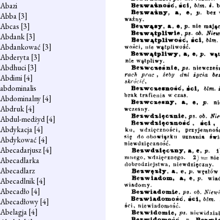
Abazi
Abba
[3]
Abcas
[3]
Abdank
[3]
Abdankować
[3]
Abderyta
[3]
Abdhuci
[3]
Abdimi
[4]
abdominalis
Abdominalny
[4]
Abdruk
[4]
Abdul-medżyd
[4]
Abdykacja
[4]
Abdykować
[4]
Abecadarjusz
[4]
Abecadlarka
Abecadlarz
Abecadlnik
[4]
Abecadło
[4]
Abecadłowy
[4]
Abelagja
[4]