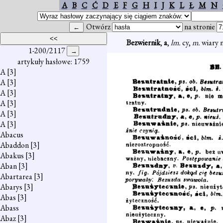
A
B
C
Ć
D
E
F
G
H
I
J
K
L
Ł
M
N
Otwórz
na stronie
Bezwiernik
,
a
,
lm.
cy,
m.
wiary n
1-200/2117
artykuły hasłowe: 1759
A
[3]
A
[3]
A
[3]
A
[3]
A
[3]
A
[3]
Abacus
Abaddon
[3]
Abakus
[3]
Aban
[3]
Abartarea
[3]
Abarys
[3]
Abas
[3]
Abass
Abaz
[3]