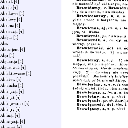
Abelek
[4]
Abeljo
[4]
Abelkowy
[4]
Abelowy
[4]
Abeona
[4]
Aberracja
[4]
Abiljus
[4]
Abis
Abiturjent
[4]
Abja
[4]
Abjuracja
[4]
Abjurować
[4]
Ablaktowanie
[4]
Ablatyw
[4]
Abłaucha
[4]
Ablegacja
[4]
Ablegat
[4]
Ablegowanie
[4]
Ablegry
[4]
Ablucja
[4]
Abnegacja
[4]
Abnegat
[4]