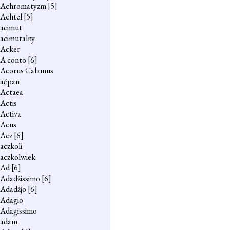
Achromatyzm
[5]
Achtel
[5]
acimut
acimutalny
Acker
A conto
[6]
Acorus Calamus
aćpan
Actaea
Actis
Activa
Acus
Acz
[6]
aczkoli
aczkolwiek
Ad
[6]
Adadżissimo
[6]
Adadżjo
[6]
Adagio
Adagissimo
adam