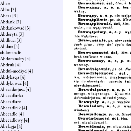
Abazi
Abba
[3]
Abcas
[3]
Abdank
[3]
Abdankować
[3]
Abderyta
[3]
Abdhuci
[3]
Abdimi
[4]
abdominalis
Abdominalny
[4]
Abdruk
[4]
Abdul-medżyd
[4]
Abdykacja
[4]
Abdykować
[4]
Abecadarjusz
[4]
Abecadlarka
Abecadlarz
Abecadlnik
[4]
Abecadło
[4]
Abecadłowy
[4]
Abelagja
[4]