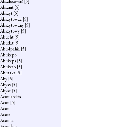
Abszlusować
[5]
Absznit
[5]
Abszyt
[5]
Abszytować
[5]
Abszytowany
[5]
Abszytowy
[5]
Abucht
[5]
Abudat
[5]
Abu-Ipahia
[5]
Abukepo
Abukeps
[5]
Abukesb
[5]
Abutaka
[5]
Aby
[5]
Abyss
[5]
Abyst
[5]
Acamarchis
Acan
[5]
Acan
Acani
Acanna
Acanthus