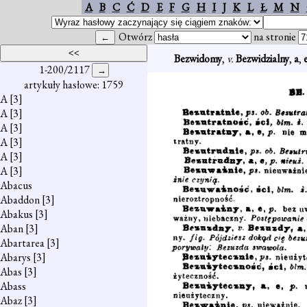
A
B
C
Ć
D
E
F
G
H
I
J
K
L
Ł
M
N
Otwórz
na stronie
Bezwidomy
,
v.
Bezwidzialny
,
a
,
1-200/2117
artykuły hasłowe: 1759
A
[3]
A
[3]
A
[3]
A
[3]
A
[3]
A
[3]
Abacus
Abaddon
[3]
Abakus
[3]
Aban
[3]
Abartarea
[3]
Abarys
[3]
Abas
[3]
Abass
Abaz
[3]