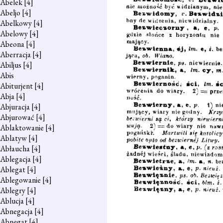
Abelek
[4]
Abeljo
[4]
Abelkowy
[4]
Abelowy
[4]
Abeona
[4]
Aberracja
[4]
Abiljus
[4]
Abis
Abiturjent
[4]
Abja
[4]
Abjuracja
[4]
Abjurować
[4]
Ablaktowanie
[4]
Ablatyw
[4]
Abłaucha
[4]
Ablegacja
[4]
Ablegat
[4]
Ablegowanie
[4]
Ablegry
[4]
Ablucja
[4]
Abnegacja
[4]
Abnegat
[4]