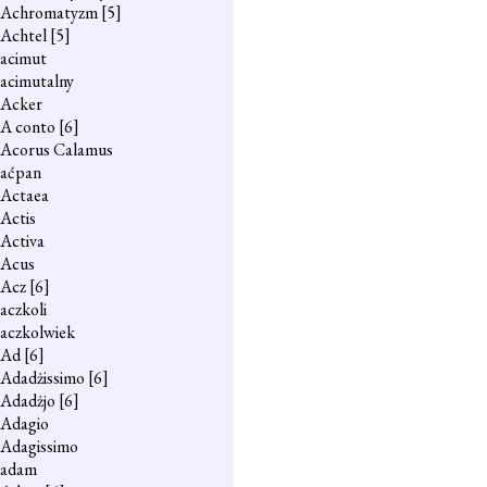
Achromatyzm
[5]
Achtel
[5]
acimut
acimutalny
Acker
A conto
[6]
Acorus Calamus
aćpan
Actaea
Actis
Activa
Acus
Acz
[6]
aczkoli
aczkolwiek
Ad
[6]
Adadżissimo
[6]
Adadżjo
[6]
Adagio
Adagissimo
adam