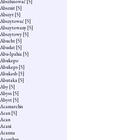
Abszlusować
[5]
Absznit
[5]
Abszyt
[5]
Abszytować
[5]
Abszytowany
[5]
Abszytowy
[5]
Abucht
[5]
Abudat
[5]
Abu-Ipahia
[5]
Abukepo
Abukeps
[5]
Abukesb
[5]
Abutaka
[5]
Aby
[5]
Abyss
[5]
Abyst
[5]
Acamarchis
Acan
[5]
Acan
Acani
Acanna
Acanthus