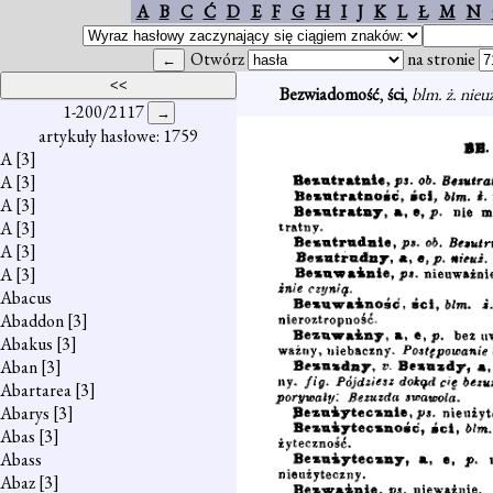
A
B
C
Ć
D
E
F
G
H
I
J
K
L
Ł
M
N
Otwórz
na stronie
Bezwiadomość
,
ści
,
blm. ż. nieu
1-200/2117
artykuły hasłowe: 1759
A
[3]
A
[3]
A
[3]
A
[3]
A
[3]
A
[3]
Abacus
Abaddon
[3]
Abakus
[3]
Aban
[3]
Abartarea
[3]
Abarys
[3]
Abas
[3]
Abass
Abaz
[3]