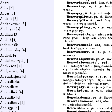
Abazi
Abba
[3]
Abcas
[3]
Abdank
[3]
Abdankować
[3]
Abderyta
[3]
Abdhuci
[3]
Abdimi
[4]
abdominalis
Abdominalny
[4]
Abdruk
[4]
Abdul-medżyd
[4]
Abdykacja
[4]
Abdykować
[4]
Abecadarjusz
[4]
Abecadlarka
Abecadlarz
Abecadlnik
[4]
Abecadło
[4]
Abecadłowy
[4]
Abelagja
[4]