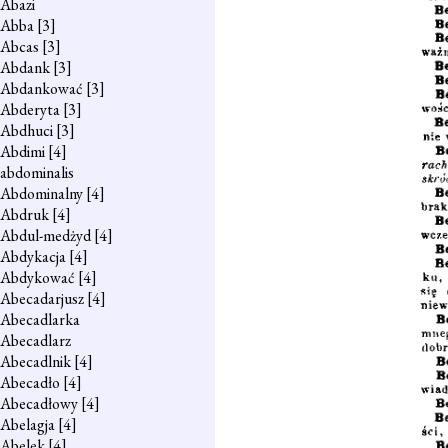
Abazi
Abba
[3]
Abcas
[3]
Abdank
[3]
Abdankować
[3]
Abderyta
[3]
Abdhuci
[3]
Abdimi
[4]
abdominalis
Abdominalny
[4]
Abdruk
[4]
Abdul-medżyd
[4]
Abdykacja
[4]
Abdykować
[4]
Abecadarjusz
[4]
Abecadlarka
Abecadlarz
Abecadlnik
[4]
Abecadło
[4]
Abecadłowy
[4]
Abelagja
[4]
Abelek
[4]