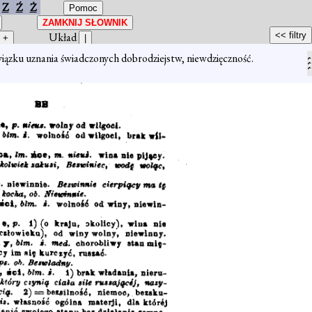
Z
Ź
Ż
Układ
wiązku uznania świadczonych dobrodziejstw, niewdzięczność.