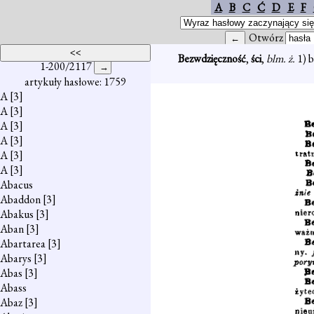
A
B
C
Ć
D
E
F
Otwórz
Bezwdzięczność
,
ści
,
blm. ż.
1) 
1-200/2117
artykuły hasłowe: 1759
A
[3]
A
[3]
A
[3]
A
[3]
A
[3]
A
[3]
Abacus
Abaddon
[3]
Abakus
[3]
Aban
[3]
Abartarea
[3]
Abarys
[3]
Abas
[3]
Abass
Abaz
[3]