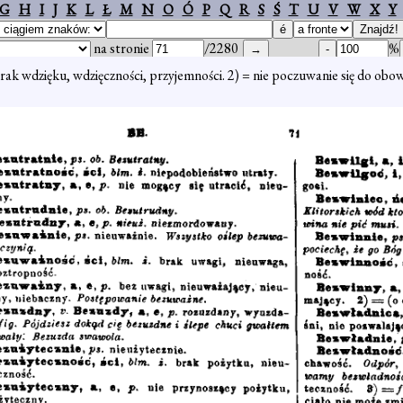
G
H
I
J
K
L
Ł
M
N
O
Ó
P
Q
R
S
Ś
T
U
V
W
X
Y
na stronie
/2280
%
brak wdzięku, wdzięczności, przyjemności. 2) = nie poczuwanie się do obo