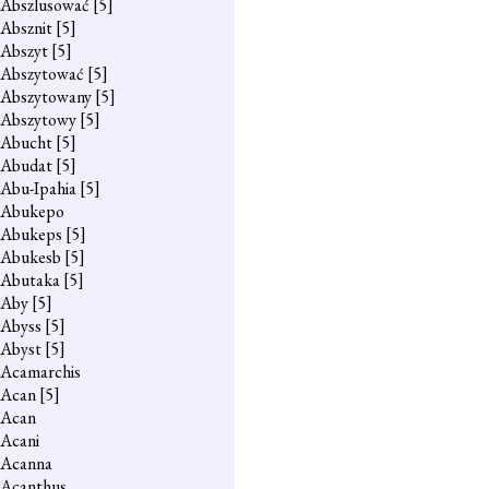
Abszlusować
[5]
Absznit
[5]
Abszyt
[5]
Abszytować
[5]
Abszytowany
[5]
Abszytowy
[5]
Abucht
[5]
Abudat
[5]
Abu-Ipahia
[5]
Abukepo
Abukeps
[5]
Abukesb
[5]
Abutaka
[5]
Aby
[5]
Abyss
[5]
Abyst
[5]
Acamarchis
Acan
[5]
Acan
Acani
Acanna
Acanthus