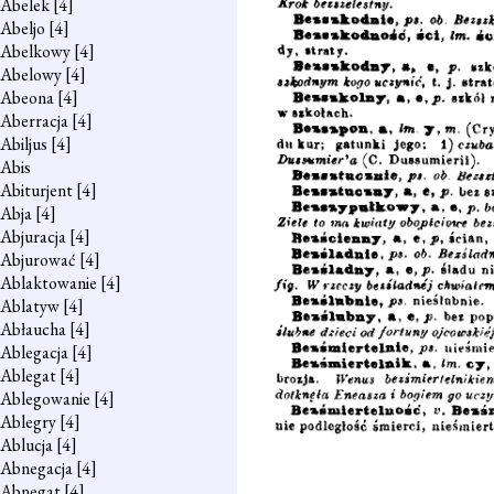
Abelek
[4]
Abeljo
[4]
Abelkowy
[4]
Abelowy
[4]
Abeona
[4]
Aberracja
[4]
Abiljus
[4]
Abis
Abiturjent
[4]
Abja
[4]
Abjuracja
[4]
Abjurować
[4]
Ablaktowanie
[4]
Ablatyw
[4]
Abłaucha
[4]
Ablegacja
[4]
Ablegat
[4]
Ablegowanie
[4]
Ablegry
[4]
Ablucja
[4]
Abnegacja
[4]
Abnegat
[4]