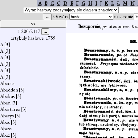
A
B
C
Ć
D
E
F
G
H
I
J
K
L
Ł
M
N
Otwórz
na stronie
Bezupornie
,
ps.
uteuporiiie.
Kob
1-200/2117
artykuły hasłowe: 1759
A
[3]
A
[3]
A
[3]
A
[3]
A
[3]
A
[3]
Abacus
Abaddon
[3]
Abakus
[3]
Aban
[3]
Abartarea
[3]
Abarys
[3]
Abas
[3]
Abass
Abaz
[3]