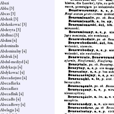
Abazi
Abba
[3]
Abcas
[3]
Abdank
[3]
Abdankować
[3]
Abderyta
[3]
Abdhuci
[3]
Abdimi
[4]
abdominalis
Abdominalny
[4]
Abdruk
[4]
Abdul-medżyd
[4]
Abdykacja
[4]
Abdykować
[4]
Abecadarjusz
[4]
Abecadlarka
Abecadlarz
Abecadlnik
[4]
Abecadło
[4]
Abecadłowy
[4]
Abelagja
[4]