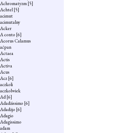
Achromatyzm
[5]
Achtel
[5]
acimut
acimutalny
Acker
A conto
[6]
Acorus Calamus
aćpan
Actaea
Actis
Activa
Acus
Acz
[6]
aczkoli
aczkolwiek
Ad
[6]
Adadżissimo
[6]
Adadżjo
[6]
Adagio
Adagissimo
adam