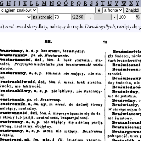
G
H
I
J
K
L
Ł
M
N
O
Ó
P
Q
R
S
Ś
T
U
V
W
X
Y
na stronie
/2280
%
la)
zool.
owad skrzydlaty, należący do rzędu
Dwuskrzydlych
, rozdętych; 