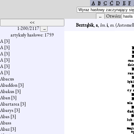
A
B
C
Ć
D
E
F
Otwórz
Beztrąbik
,
a
,
lm.
i
,
m.
(Astomel
1-200/2117
artykuły hasłowe: 1759
A
[3]
A
[3]
A
[3]
A
[3]
A
[3]
A
[3]
Abacus
Abaddon
[3]
Abakus
[3]
Aban
[3]
Abartarea
[3]
Abarys
[3]
Abas
[3]
Abass
Abaz
[3]