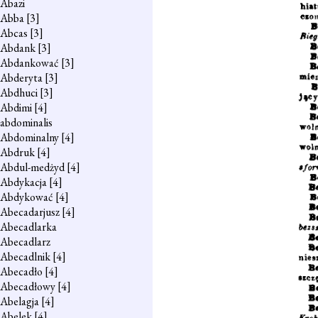
Abazi
Abba
[3]
Abcas
[3]
Abdank
[3]
Abdankować
[3]
Abderyta
[3]
Abdhuci
[3]
Abdimi
[4]
abdominalis
Abdominalny
[4]
Abdruk
[4]
Abdul-medżyd
[4]
Abdykacja
[4]
Abdykować
[4]
Abecadarjusz
[4]
Abecadlarka
Abecadlarz
Abecadlnik
[4]
Abecadło
[4]
Abecadłowy
[4]
Abelagja
[4]
Abelek
[4]