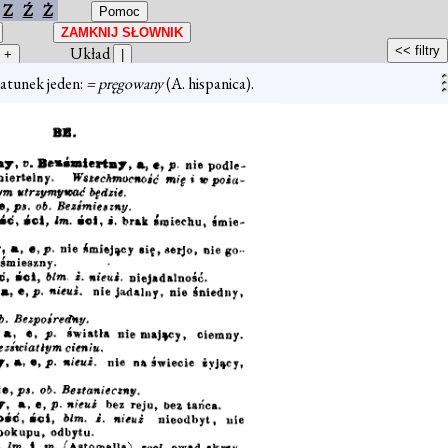
Z
Ź
Ż
Układ
gatunek jeden:
= pręgowany
(A. hispanica).