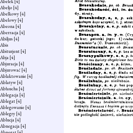
Abelek
[4]
Abeljo
[4]
Abelkowy
[4]
Abelowy
[4]
Abeona
[4]
Aberracja
[4]
Abiljus
[4]
Abis
Abiturjent
[4]
Abja
[4]
Abjuracja
[4]
Abjurować
[4]
Ablaktowanie
[4]
Ablatyw
[4]
Abłaucha
[4]
Ablegacja
[4]
Ablegat
[4]
Ablegowanie
[4]
Ablegry
[4]
Ablucja
[4]
Abnegacja
[4]
Abnegat
[4]