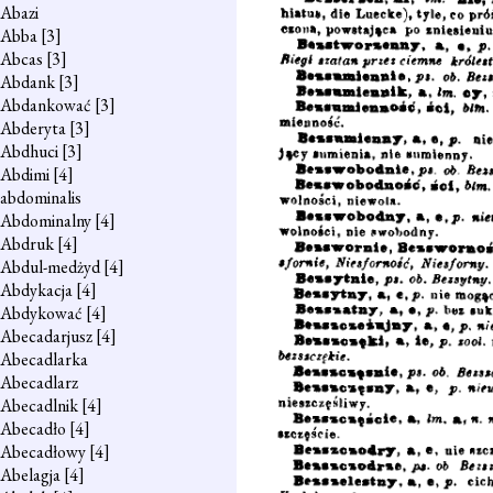
Abazi
Abba
[3]
Abcas
[3]
Abdank
[3]
Abdankować
[3]
Abderyta
[3]
Abdhuci
[3]
Abdimi
[4]
abdominalis
Abdominalny
[4]
Abdruk
[4]
Abdul-medżyd
[4]
Abdykacja
[4]
Abdykować
[4]
Abecadarjusz
[4]
Abecadlarka
Abecadlarz
Abecadlnik
[4]
Abecadło
[4]
Abecadłowy
[4]
Abelagja
[4]