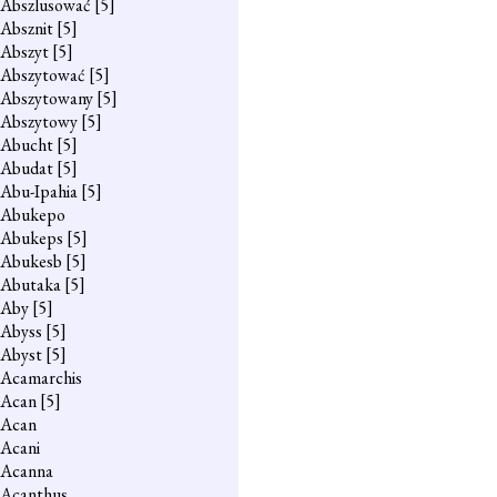
Abszlusować
[5]
Absznit
[5]
Abszyt
[5]
Abszytować
[5]
Abszytowany
[5]
Abszytowy
[5]
Abucht
[5]
Abudat
[5]
Abu-Ipahia
[5]
Abukepo
Abukeps
[5]
Abukesb
[5]
Abutaka
[5]
Aby
[5]
Abyss
[5]
Abyst
[5]
Acamarchis
Acan
[5]
Acan
Acani
Acanna
Acanthus