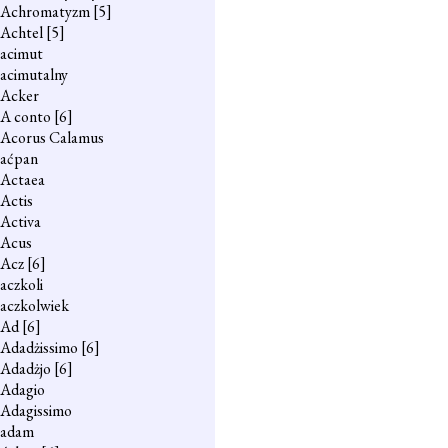
Achromatyzm
[5]
Achtel
[5]
acimut
acimutalny
Acker
A conto
[6]
Acorus Calamus
aćpan
Actaea
Actis
Activa
Acus
Acz
[6]
aczkoli
aczkolwiek
Ad
[6]
Adadżissimo
[6]
Adadżjo
[6]
Adagio
Adagissimo
adam