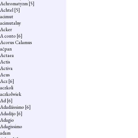
Achromatyzm
[5]
Achtel
[5]
acimut
acimutalny
Acker
A conto
[6]
Acorus Calamus
aćpan
Actaea
Actis
Activa
Acus
Acz
[6]
aczkoli
aczkolwiek
Ad
[6]
Adadżissimo
[6]
Adadżjo
[6]
Adagio
Adagissimo
adam