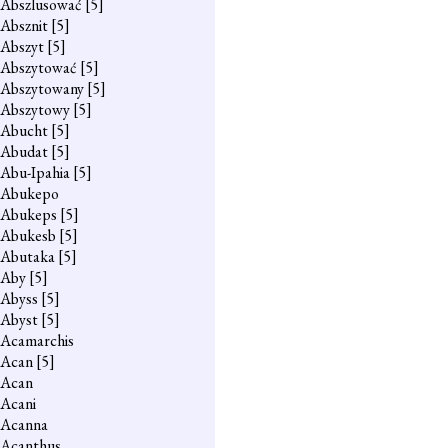
Abszlusować
[5]
Absznit
[5]
Abszyt
[5]
Abszytować
[5]
Abszytowany
[5]
Abszytowy
[5]
Abucht
[5]
Abudat
[5]
Abu-Ipahia
[5]
Abukepo
Abukeps
[5]
Abukesb
[5]
Abutaka
[5]
Aby
[5]
Abyss
[5]
Abyst
[5]
Acamarchis
Acan
[5]
Acan
Acani
Acanna
Acanthus