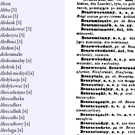
Abazi
Abba
[3]
Abcas
[3]
Abdank
[3]
Abdankować
[3]
Abderyta
[3]
Abdhuci
[3]
Abdimi
[4]
abdominalis
Abdominalny
[4]
Abdruk
[4]
Abdul-medżyd
[4]
Abdykacja
[4]
Abdykować
[4]
Abecadarjusz
[4]
Abecadlarka
Abecadlarz
Abecadlnik
[4]
Abecadło
[4]
Abecadłowy
[4]
Abelagja
[4]