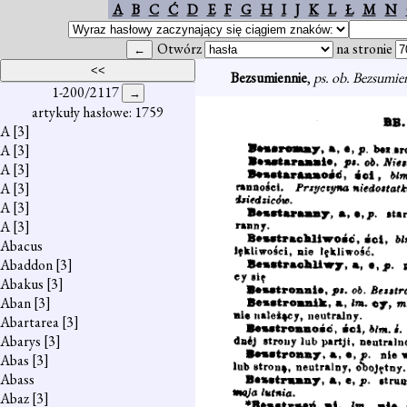
A
B
C
Ć
D
E
F
G
H
I
J
K
L
Ł
M
N
Otwórz
na stronie
Bezsumiennie
,
ps. ob. Bezsumie
1-200/2117
artykuły hasłowe: 1759
A
[3]
A
[3]
A
[3]
A
[3]
A
[3]
A
[3]
Abacus
Abaddon
[3]
Abakus
[3]
Aban
[3]
Abartarea
[3]
Abarys
[3]
Abas
[3]
Abass
Abaz
[3]