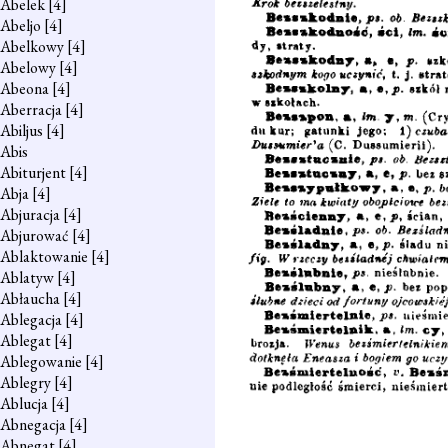
Abelek
[4]
Abeljo
[4]
Abelkowy
[4]
Abelowy
[4]
Abeona
[4]
Aberracja
[4]
Abiljus
[4]
Abis
Abiturjent
[4]
Abja
[4]
Abjuracja
[4]
Abjurować
[4]
Ablaktowanie
[4]
Ablatyw
[4]
Abłaucha
[4]
Ablegacja
[4]
Ablegat
[4]
Ablegowanie
[4]
Ablegry
[4]
Ablucja
[4]
Abnegacja
[4]
Abnegat
[4]