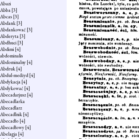
Abazi
Abba
[3]
Abcas
[3]
Abdank
[3]
Abdankować
[3]
Abderyta
[3]
Abdhuci
[3]
Abdimi
[4]
abdominalis
Abdominalny
[4]
Abdruk
[4]
Abdul-medżyd
[4]
Abdykacja
[4]
Abdykować
[4]
Abecadarjusz
[4]
Abecadlarka
Abecadlarz
Abecadlnik
[4]
Abecadło
[4]
Abecadłowy
[4]
Abelagja
[4]