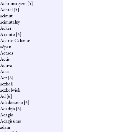
Achromatyzm
[5]
Achtel
[5]
acimut
acimutalny
Acker
A conto
[6]
Acorus Calamus
aćpan
Actaea
Actis
Activa
Acus
Acz
[6]
aczkoli
aczkolwiek
Ad
[6]
Adadżissimo
[6]
Adadżjo
[6]
Adagio
Adagissimo
adam