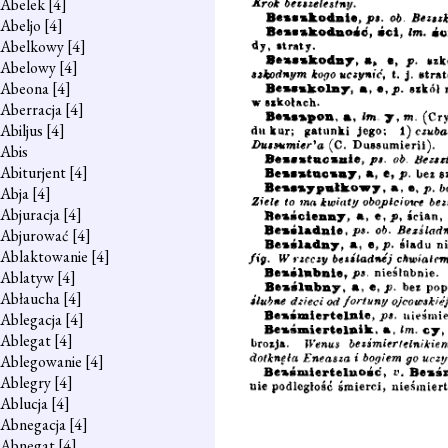
Abelek
[4]
Abeljo
[4]
Abelkowy
[4]
Abelowy
[4]
Abeona
[4]
Aberracja
[4]
Abiljus
[4]
Abis
Abiturjent
[4]
Abja
[4]
Abjuracja
[4]
Abjurować
[4]
Ablaktowanie
[4]
Ablatyw
[4]
Abłaucha
[4]
Ablegacja
[4]
Ablegat
[4]
Ablegowanie
[4]
Ablegry
[4]
Ablucja
[4]
Abnegacja
[4]
Abnegat
[4]