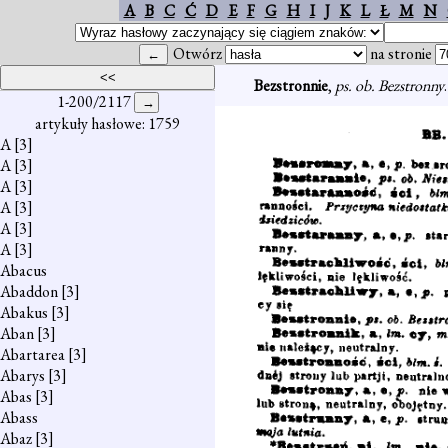
A
B
C
Ć
D
E
F
G
H
I
J
K
L
Ł
M
N
Otwórz
na stronie
Bezstronnie
,
ps. ob. Bezstronny
.
1-200/2117
artykuły hasłowe: 1759
A
[3]
A
[3]
A
[3]
A
[3]
A
[3]
A
[3]
Abacus
Abaddon
[3]
Abakus
[3]
Aban
[3]
Abartarea
[3]
Abarys
[3]
Abas
[3]
Abass
Abaz
[3]