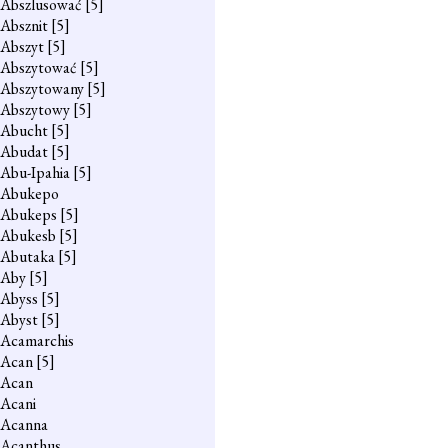
Abszlusować
[5]
Absznit
[5]
Abszyt
[5]
Abszytować
[5]
Abszytowany
[5]
Abszytowy
[5]
Abucht
[5]
Abudat
[5]
Abu-Ipahia
[5]
Abukepo
Abukeps
[5]
Abukesb
[5]
Abutaka
[5]
Aby
[5]
Abyss
[5]
Abyst
[5]
Acamarchis
Acan
[5]
Acan
Acani
Acanna
Acanthus