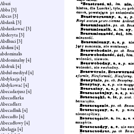
Abazi
Abba
[3]
Abcas
[3]
Abdank
[3]
Abdankować
[3]
Abderyta
[3]
Abdhuci
[3]
Abdimi
[4]
abdominalis
Abdominalny
[4]
Abdruk
[4]
Abdul-medżyd
[4]
Abdykacja
[4]
Abdykować
[4]
Abecadarjusz
[4]
Abecadlarka
Abecadlarz
Abecadlnik
[4]
Abecadło
[4]
Abecadłowy
[4]
Abelagja
[4]