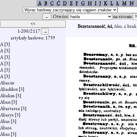
A
B
C
Ć
D
E
F
G
H
I
J
K
L
Ł
M
N
Otwórz
na stronie
Bezstaranność
,
ści
,
blm. ż.
brak 
1-200/2117
artykuły hasłowe: 1759
A
[3]
A
[3]
A
[3]
A
[3]
A
[3]
A
[3]
Abacus
Abaddon
[3]
Abakus
[3]
Aban
[3]
Abartarea
[3]
Abarys
[3]
Abas
[3]
Abass
Abaz
[3]