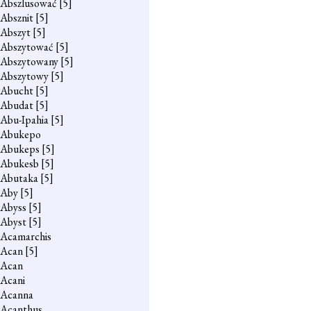
Abszlusować
[5]
Absznit
[5]
Abszyt
[5]
Abszytować
[5]
Abszytowany
[5]
Abszytowy
[5]
Abucht
[5]
Abudat
[5]
Abu-Ipahia
[5]
Abukepo
Abukeps
[5]
Abukesb
[5]
Abutaka
[5]
Aby
[5]
Abyss
[5]
Abyst
[5]
Acamarchis
Acan
[5]
Acan
Acani
Acanna
Acanthus