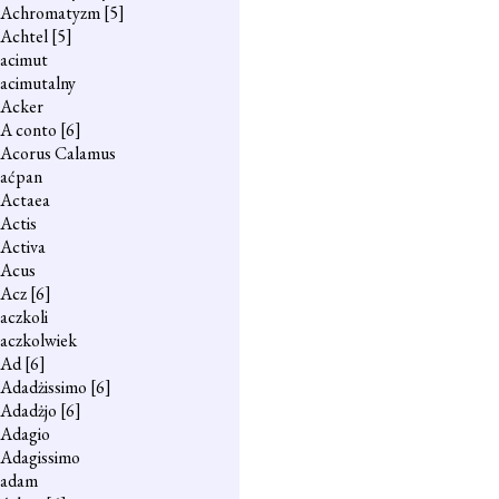
Achromatyzm
[5]
Achtel
[5]
acimut
acimutalny
Acker
A conto
[6]
Acorus Calamus
aćpan
Actaea
Actis
Activa
Acus
Acz
[6]
aczkoli
aczkolwiek
Ad
[6]
Adadżissimo
[6]
Adadżjo
[6]
Adagio
Adagissimo
adam