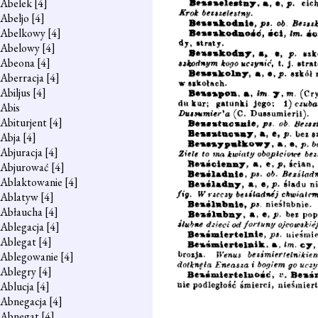
Abelek
[4]
Abeljo
[4]
Abelkowy
[4]
Abelowy
[4]
Abeona
[4]
Aberracja
[4]
Abiljus
[4]
Abis
Abiturjent
[4]
Abja
[4]
Abjuracja
[4]
Abjurować
[4]
Ablaktowanie
[4]
Ablatyw
[4]
Abłaucha
[4]
Ablegacja
[4]
Ablegat
[4]
Ablegowanie
[4]
Ablegry
[4]
Ablucja
[4]
Abnegacja
[4]
Abnegat
[4]