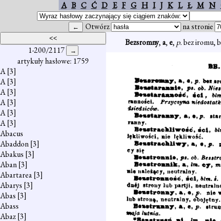
A
B
C
Ć
D
E
F
G
H
I
J
K
L
Ł
M
N
Otwórz
na stronie
Bezsromny
,
a
,
e
,
p.
bez iromu, 
1-200/2117
artykuły hasłowe: 1759
A
[3]
A
[3]
A
[3]
A
[3]
A
[3]
A
[3]
Abacus
Abaddon
[3]
Abakus
[3]
Aban
[3]
Abartarea
[3]
Abarys
[3]
Abas
[3]
Abass
Abaz
[3]