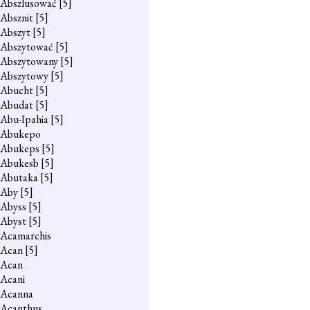
Abszlusować
[5]
Absznit
[5]
Abszyt
[5]
Abszytować
[5]
Abszytowany
[5]
Abszytowy
[5]
Abucht
[5]
Abudat
[5]
Abu-Ipahia
[5]
Abukepo
Abukeps
[5]
Abukesb
[5]
Abutaka
[5]
Aby
[5]
Abyss
[5]
Abyst
[5]
Acamarchis
Acan
[5]
Acan
Acani
Acanna
Acanthus