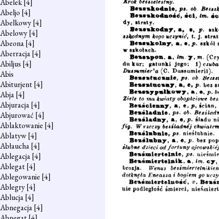
Abelek
[4]
Abeljo
[4]
Abelkowy
[4]
Abelowy
[4]
Abeona
[4]
Aberracja
[4]
Abiljus
[4]
Abis
Abiturjent
[4]
Abja
[4]
Abjuracja
[4]
Abjurować
[4]
Ablaktowanie
[4]
Ablatyw
[4]
Abłaucha
[4]
Ablegacja
[4]
Ablegat
[4]
Ablegowanie
[4]
Ablegry
[4]
Ablucja
[4]
Abnegacja
[4]
Abnegat
[4]