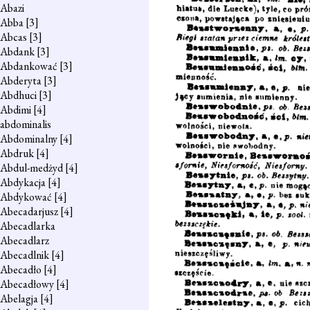
Abazi
Abba
[3]
Abcas
[3]
Abdank
[3]
Abdankować
[3]
Abderyta
[3]
Abdhuci
[3]
Abdimi
[4]
abdominalis
Abdominalny
[4]
Abdruk
[4]
Abdul-medżyd
[4]
Abdykacja
[4]
Abdykować
[4]
Abecadarjusz
[4]
Abecadlarka
Abecadlarz
Abecadlnik
[4]
Abecadło
[4]
Abecadłowy
[4]
Abelagja
[4]