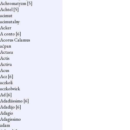
Achromatyzm
[5]
Achtel
[5]
acimut
acimutalny
Acker
A conto
[6]
Acorus Calamus
aćpan
Actaea
Actis
Activa
Acus
Acz
[6]
aczkoli
aczkolwiek
Ad
[6]
Adadżissimo
[6]
Adadżjo
[6]
Adagio
Adagissimo
adam