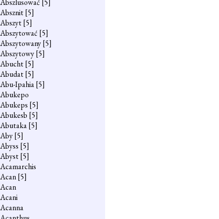
Abszlusować
[5]
Absznit
[5]
Abszyt
[5]
Abszytować
[5]
Abszytowany
[5]
Abszytowy
[5]
Abucht
[5]
Abudat
[5]
Abu-Ipahia
[5]
Abukepo
Abukeps
[5]
Abukesb
[5]
Abutaka
[5]
Aby
[5]
Abyss
[5]
Abyst
[5]
Acamarchis
Acan
[5]
Acan
Acani
Acanna
Acanthus