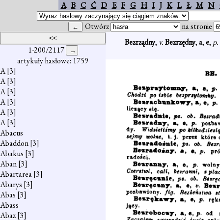
A
B
C
Ć
D
E
F
G
H
I
J
K
L
Ł
M
N
Otwórz
na stronie
Bezrządny
,
v.
Bezrzędny
,
a
,
e
,
p.
1-200/2117
artykuły hasłowe: 1759
A
[3]
A
[3]
A
[3]
A
[3]
A
[3]
A
[3]
Abacus
Abaddon
[3]
Abakus
[3]
Aban
[3]
Abartarea
[3]
Abarys
[3]
Abas
[3]
Abass
Abaz
[3]