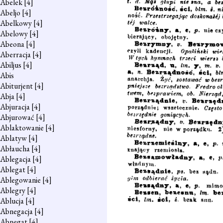
Abelek
[4]
Abeljo
[4]
Abelkowy
[4]
Abelowy
[4]
Abeona
[4]
Aberracja
[4]
Abiljus
[4]
Abis
Abiturjent
[4]
Abja
[4]
Abjuracja
[4]
Abjurować
[4]
Ablaktowanie
[4]
Ablatyw
[4]
Abłaucha
[4]
Ablegacja
[4]
Ablegat
[4]
Ablegowanie
[4]
Ablegry
[4]
Ablucja
[4]
Abnegacja
[4]
Abnegat
[4]