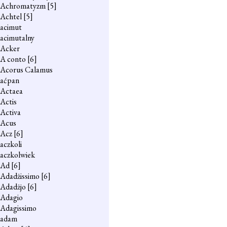
Achromatyzm
[5]
Achtel
[5]
acimut
acimutalny
Acker
A conto
[6]
Acorus Calamus
aćpan
Actaea
Actis
Activa
Acus
Acz
[6]
aczkoli
aczkolwiek
Ad
[6]
Adadżissimo
[6]
Adadżjo
[6]
Adagio
Adagissimo
adam