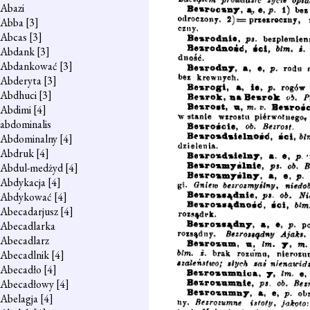
Abazi
Abba
[3]
Abcas
[3]
Abdank
[3]
Abdankować
[3]
Abderyta
[3]
Abdhuci
[3]
Abdimi
[4]
abdominalis
Abdominalny
[4]
Abdruk
[4]
Abdul-medżyd
[4]
Abdykacja
[4]
Abdykować
[4]
Abecadarjusz
[4]
Abecadlarka
Abecadlarz
Abecadlnik
[4]
Abecadło
[4]
Abecadłowy
[4]
Abelagja
[4]