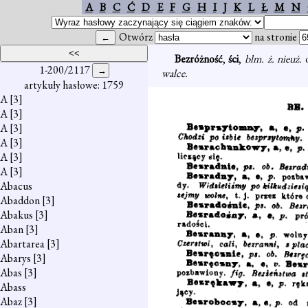
A
B
C
Ć
D
E
F
G
H
I
J
K
L
Ł
M
N
Otwórz
na stronie
Bezróżność
,
ści
,
blm. ż. nieuż.
1-200/2117
walce.
artykuły hasłowe: 1759
A
[3]
A
[3]
A
[3]
A
[3]
A
[3]
A
[3]
Abacus
Abaddon
[3]
Abakus
[3]
Aban
[3]
Abartarea
[3]
Abarys
[3]
Abas
[3]
Abass
Abaz
[3]