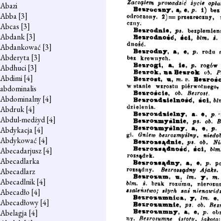
Abazi
Abba
[3]
Abcas
[3]
Abdank
[3]
Abdankować
[3]
Abderyta
[3]
Abdhuci
[3]
Abdimi
[4]
abdominalis
Abdominalny
[4]
Abdruk
[4]
Abdul-medżyd
[4]
Abdykacja
[4]
Abdykować
[4]
Abecadarjusz
[4]
Abecadlarka
Abecadlarz
Abecadlnik
[4]
Abecadło
[4]
Abecadłowy
[4]
Abelagja
[4]