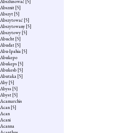
Abszlusować
[5]
Absznit
[5]
Abszyt
[5]
Abszytować
[5]
Abszytowany
[5]
Abszytowy
[5]
Abucht
[5]
Abudat
[5]
Abu-Ipahia
[5]
Abukepo
Abukeps
[5]
Abukesb
[5]
Abutaka
[5]
Aby
[5]
Abyss
[5]
Abyst
[5]
Acamarchis
Acan
[5]
Acan
Acani
Acanna
Acanthus