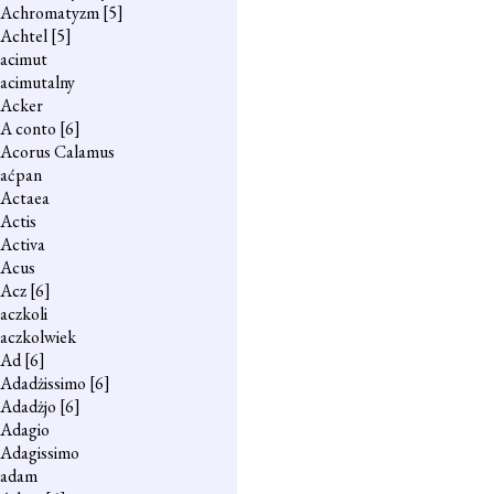
Achromatyzm
[5]
Achtel
[5]
acimut
acimutalny
Acker
A conto
[6]
Acorus Calamus
aćpan
Actaea
Actis
Activa
Acus
Acz
[6]
aczkoli
aczkolwiek
Ad
[6]
Adadżissimo
[6]
Adadżjo
[6]
Adagio
Adagissimo
adam