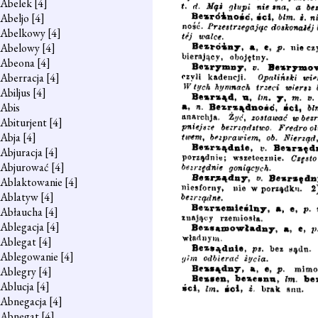
Abelek
[4]
Abeljo
[4]
Abelkowy
[4]
Abelowy
[4]
Abeona
[4]
Aberracja
[4]
Abiljus
[4]
Abis
Abiturjent
[4]
Abja
[4]
Abjuracja
[4]
Abjurować
[4]
Ablaktowanie
[4]
Ablatyw
[4]
Abłaucha
[4]
Ablegacja
[4]
Ablegat
[4]
Ablegowanie
[4]
Ablegry
[4]
Ablucja
[4]
Abnegacja
[4]
Abnegat
[4]