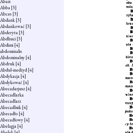
Abazi
Abba
[3]
Abcas
[3]
Abdank
[3]
Abdankować
[3]
Abderyta
[3]
Abdhuci
[3]
Abdimi
[4]
abdominalis
Abdominalny
[4]
Abdruk
[4]
Abdul-medżyd
[4]
Abdykacja
[4]
Abdykować
[4]
Abecadarjusz
[4]
Abecadlarka
Abecadlarz
Abecadlnik
[4]
Abecadło
[4]
Abecadłowy
[4]
Abelagja
[4]
Abelek
[4]