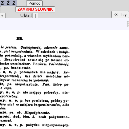
Z
Ź
Ż
Układ