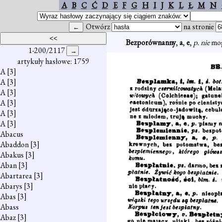
A
B
C
Ć
D
E
F
G
H
I
J
K
L
Ł
M
N
Otwórz
na stronie
Bezporównanny
,
a
,
e
,
p. nie
mog
1-200/2117
artykuły hasłowe: 1759
A
[3]
A
[3]
A
[3]
A
[3]
A
[3]
A
[3]
Abacus
Abaddon
[3]
Abakus
[3]
Aban
[3]
Abartarea
[3]
Abarys
[3]
Abas
[3]
Abass
Abaz
[3]