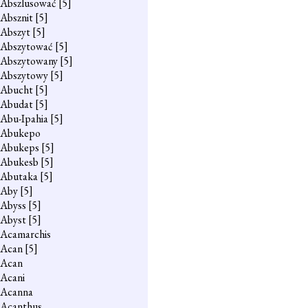
Abszlusować
[5]
Absznit
[5]
Abszyt
[5]
Abszytować
[5]
Abszytowany
[5]
Abszytowy
[5]
Abucht
[5]
Abudat
[5]
Abu-Ipahia
[5]
Abukepo
Abukeps
[5]
Abukesb
[5]
Abutaka
[5]
Aby
[5]
Abyss
[5]
Abyst
[5]
Acamarchis
Acan
[5]
Acan
Acani
Acanna
Acanthus