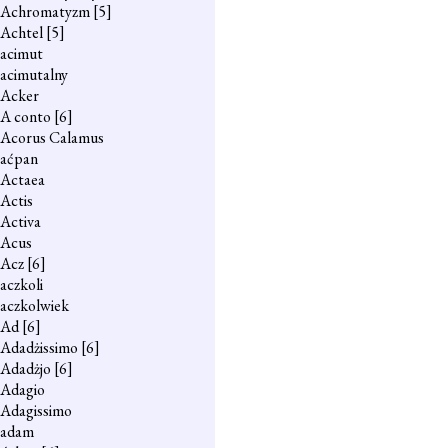
Achromatyzm
[5]
Achtel
[5]
acimut
acimutalny
Acker
A conto
[6]
Acorus Calamus
aćpan
Actaea
Actis
Activa
Acus
Acz
[6]
aczkoli
aczkolwiek
Ad
[6]
Adadżissimo
[6]
Adadżjo
[6]
Adagio
Adagissimo
adam