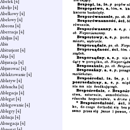
Abelek
[4]
Abeljo
[4]
Abelkowy
[4]
Abelowy
[4]
Abeona
[4]
Aberracja
[4]
Abiljus
[4]
Abis
Abiturjent
[4]
Abja
[4]
Abjuracja
[4]
Abjurować
[4]
Ablaktowanie
[4]
Ablatyw
[4]
Abłaucha
[4]
Ablegacja
[4]
Ablegat
[4]
Ablegowanie
[4]
Ablegry
[4]
Ablucja
[4]
Abnegacja
[4]
Abnegat
[4]