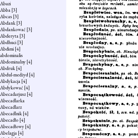
Abazi
Abba
[3]
Abcas
[3]
Abdank
[3]
Abdankować
[3]
Abderyta
[3]
Abdhuci
[3]
Abdimi
[4]
abdominalis
Abdominalny
[4]
Abdruk
[4]
Abdul-medżyd
[4]
Abdykacja
[4]
Abdykować
[4]
Abecadarjusz
[4]
Abecadlarka
Abecadlarz
Abecadlnik
[4]
Abecadło
[4]
Abecadłowy
[4]
Abelagja
[4]