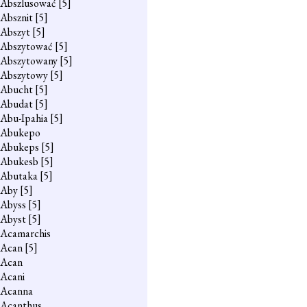
Abszlusować
[5]
Absznit
[5]
Abszyt
[5]
Abszytować
[5]
Abszytowany
[5]
Abszytowy
[5]
Abucht
[5]
Abudat
[5]
Abu-Ipahia
[5]
Abukepo
Abukeps
[5]
Abukesb
[5]
Abutaka
[5]
Aby
[5]
Abyss
[5]
Abyst
[5]
Acamarchis
Acan
[5]
Acan
Acani
Acanna
Acanthus