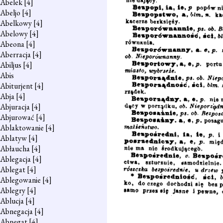
Abelek
[4]
Abeljo
[4]
Abelkowy
[4]
Abelowy
[4]
Abeona
[4]
Aberracja
[4]
Abiljus
[4]
Abis
Abiturjent
[4]
Abja
[4]
Abjuracja
[4]
Abjurować
[4]
Ablaktowanie
[4]
Ablatyw
[4]
Abłaucha
[4]
Ablegacja
[4]
Ablegat
[4]
Ablegowanie
[4]
Ablegry
[4]
Ablucja
[4]
Abnegacja
[4]
Abnegat
[4]