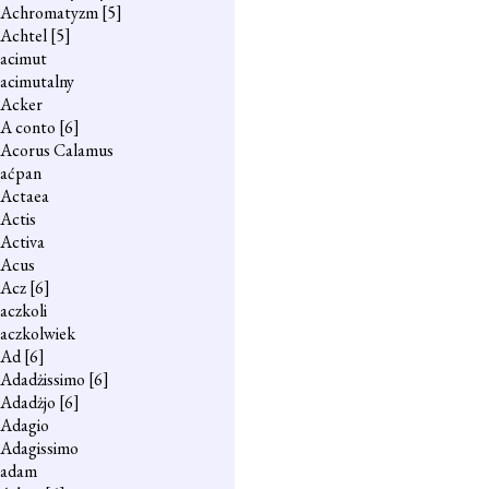
Achromatyzm
[5]
Achtel
[5]
acimut
acimutalny
Acker
A conto
[6]
Acorus Calamus
aćpan
Actaea
Actis
Activa
Acus
Acz
[6]
aczkoli
aczkolwiek
Ad
[6]
Adadżissimo
[6]
Adadżjo
[6]
Adagio
Adagissimo
adam