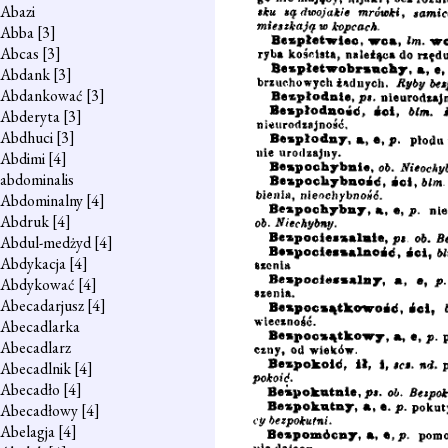
Abazi
Abba
[3]
Abcas
[3]
Abdank
[3]
Abdankować
[3]
Abderyta
[3]
Abdhuci
[3]
Abdimi
[4]
abdominalis
Abdominalny
[4]
Abdruk
[4]
Abdul-medżyd
[4]
Abdykacja
[4]
Abdykować
[4]
Abecadarjusz
[4]
Abecadlarka
Abecadlarz
Abecadlnik
[4]
Abecadło
[4]
Abecadłowy
[4]
Abelagja
[4]