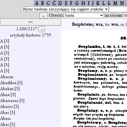
A
B
C
Ć
D
E
F
G
H
I
J
K
L
Ł
M
N
Otwórz
na stronie
Bezpłetwiec
,
wca
,
lm.
wce
,
m.
1-200/2117
artykuły hasłowe: 1759
A
[3]
A
[3]
A
[3]
A
[3]
A
[3]
A
[3]
Abacus
Abaddon
[3]
Abakus
[3]
Aban
[3]
Abartarea
[3]
Abarys
[3]
Abas
[3]
Abass
Abaz
[3]