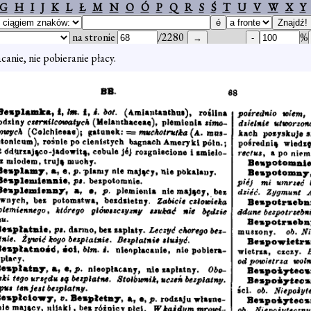
G
H
I
J
K
L
Ł
M
N
O
Ó
P
Q
R
S
Ś
T
U
V
W
X
Y
na stronie
/2280
%
canie, nie pobieranie płacy.