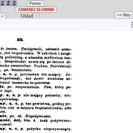
Z
Ź
Ż
Układ