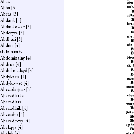
Abazi
Abba
[3]
Abcas
[3]
Abdank
[3]
Abdankować
[3]
Abderyta
[3]
Abdhuci
[3]
Abdimi
[4]
abdominalis
Abdominalny
[4]
Abdruk
[4]
Abdul-medżyd
[4]
Abdykacja
[4]
Abdykować
[4]
Abecadarjusz
[4]
Abecadlarka
Abecadlarz
Abecadlnik
[4]
Abecadło
[4]
Abecadłowy
[4]
Abelagja
[4]
Abelek
[4]