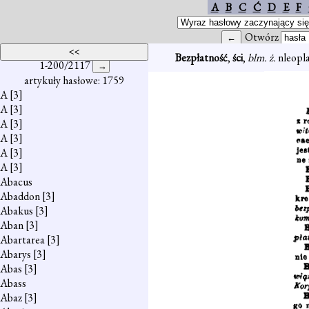
A
B
C
Ć
D
E
F
Otwórz
Bezpłatność
,
ści
,
blm. ż.
nleopla
1-200/2117
artykuły hasłowe: 1759
A
[3]
A
[3]
A
[3]
A
[3]
A
[3]
A
[3]
Abacus
Abaddon
[3]
Abakus
[3]
Aban
[3]
Abartarea
[3]
Abarys
[3]
Abas
[3]
Abass
Abaz
[3]