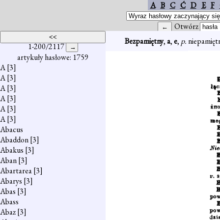
A
B
C
Ć
D
E
F
Otwórz
Bezpamiętny
,
a
,
e
,
p.
niepamiętn
1-200/2117
artykuły hasłowe: 1759
A
[3]
A
[3]
A
[3]
A
[3]
A
[3]
A
[3]
Abacus
Abaddon
[3]
Abakus
[3]
Aban
[3]
Abartarea
[3]
Abarys
[3]
Abas
[3]
Abass
Abaz
[3]