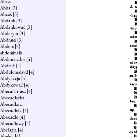
Abazi
Abba
[3]
Abcas
[3]
Abdank
[3]
Abdankować
[3]
Abderyta
[3]
Abdhuci
[3]
Abdimi
[4]
abdominalis
Abdominalny
[4]
Abdruk
[4]
Abdul-medżyd
[4]
Abdykacja
[4]
Abdykować
[4]
Abecadarjusz
[4]
Abecadlarka
Abecadlarz
Abecadlnik
[4]
Abecadło
[4]
Abecadłowy
[4]
Abelagja
[4]
Abelek
[4]