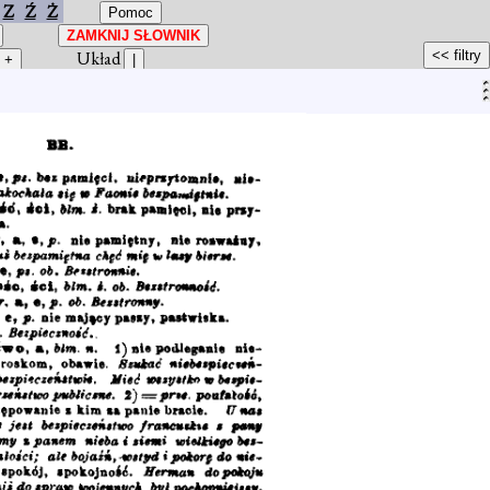
Z
Ź
Ż
Układ