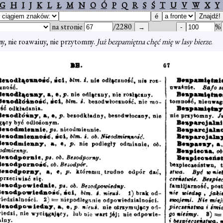
G
H
I
J
K
L
Ł
M
N
O
Ó
P
Q
R
S
Ś
T
U
V
W
X
Y
na stronie
/2280
%
y, nie roawaiuy, nie przytomny.
Już bezpamiętna chęć mię w lasy bierze
.