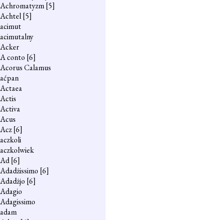
Achromatyzm
[5]
Achtel
[5]
acimut
acimutalny
Acker
A conto
[6]
Acorus Calamus
aćpan
Actaea
Actis
Activa
Acus
Acz
[6]
aczkoli
aczkolwiek
Ad
[6]
Adadżissimo
[6]
Adadżjo
[6]
Adagio
Adagissimo
adam