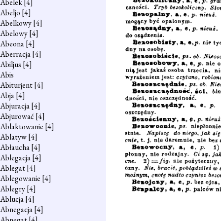
Abelek
[4]
Abeljo
[4]
Abelkowy
[4]
Abelowy
[4]
Abeona
[4]
Aberracja
[4]
Abiljus
[4]
Abis
Abiturjent
[4]
Abja
[4]
Abjuracja
[4]
Abjurować
[4]
Ablaktowanie
[4]
Ablatyw
[4]
Abłaucha
[4]
Ablegacja
[4]
Ablegat
[4]
Ablegowanie
[4]
Ablegry
[4]
Ablucja
[4]
Abnegacja
[4]
Abnegat
[4]