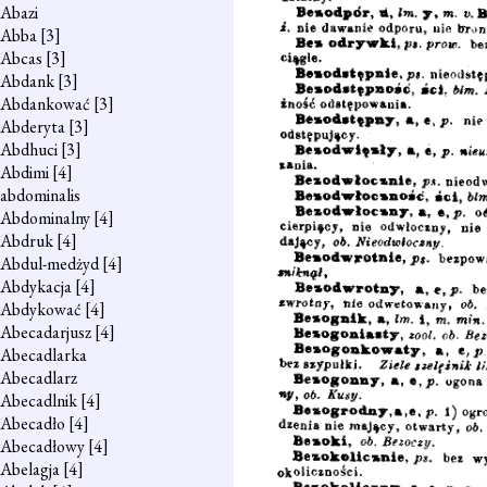
Abazi
Abba
[3]
Abcas
[3]
Abdank
[3]
Abdankować
[3]
Abderyta
[3]
Abdhuci
[3]
Abdimi
[4]
abdominalis
Abdominalny
[4]
Abdruk
[4]
Abdul-medżyd
[4]
Abdykacja
[4]
Abdykować
[4]
Abecadarjusz
[4]
Abecadlarka
Abecadlarz
Abecadlnik
[4]
Abecadło
[4]
Abecadłowy
[4]
Abelagja
[4]