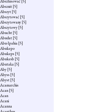
Abszlusować
[5]
Absznit
[5]
Abszyt
[5]
Abszytować
[5]
Abszytowany
[5]
Abszytowy
[5]
Abucht
[5]
Abudat
[5]
Abu-Ipahia
[5]
Abukepo
Abukeps
[5]
Abukesb
[5]
Abutaka
[5]
Aby
[5]
Abyss
[5]
Abyst
[5]
Acamarchis
Acan
[5]
Acan
Acani
Acanna
Acanthus