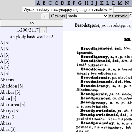
A
B
C
Ć
D
E
F
G
H
I
J
K
L
Ł
M
N
Otwórz
na stronie
Bezodstępnie
,
ps.
nieodstępnie,
1-200/2117
artykuły hasłowe: 1759
A
[3]
A
[3]
A
[3]
A
[3]
A
[3]
A
[3]
Abacus
Abaddon
[3]
Abakus
[3]
Aban
[3]
Abartarea
[3]
Abarys
[3]
Abas
[3]
Abass
Abaz
[3]