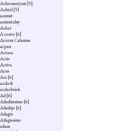
Achromatyzm
[5]
Achtel
[5]
acimut
acimutalny
Acker
A conto
[6]
Acorus Calamus
aćpan
Actaea
Actis
Activa
Acus
Acz
[6]
aczkoli
aczkolwiek
Ad
[6]
Adadżissimo
[6]
Adadżjo
[6]
Adagio
Adagissimo
adam