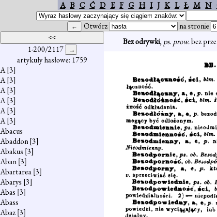
A
B
C
Ć
D
E
F
G
H
I
J
K
L
Ł
M
N
Otwórz
na stronie
Bez odrywki
,
ps. prow.
bez prze
1-200/2117
artykuły hasłowe: 1759
A
[3]
A
[3]
A
[3]
A
[3]
A
[3]
A
[3]
Abacus
Abaddon
[3]
Abakus
[3]
Aban
[3]
Abartarea
[3]
Abarys
[3]
Abas
[3]
Abass
Abaz
[3]