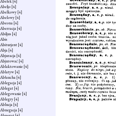
Abelek
[4]
Abeljo
[4]
Abelkowy
[4]
Abelowy
[4]
Abeona
[4]
Aberracja
[4]
Abiljus
[4]
Abis
Abiturjent
[4]
Abja
[4]
Abjuracja
[4]
Abjurować
[4]
Ablaktowanie
[4]
Ablatyw
[4]
Abłaucha
[4]
Ablegacja
[4]
Ablegat
[4]
Ablegowanie
[4]
Ablegry
[4]
Ablucja
[4]
Abnegacja
[4]
Abnegat
[4]