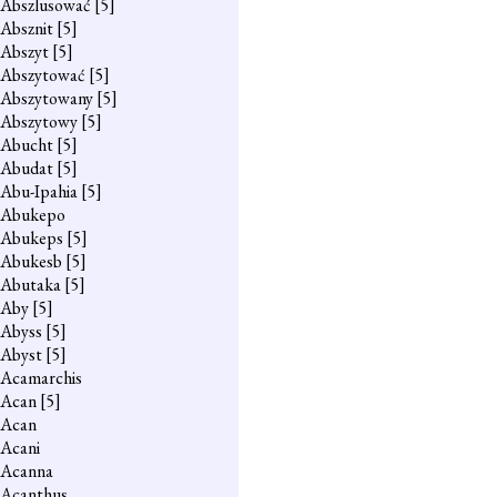
Abszlusować
[5]
Absznit
[5]
Abszyt
[5]
Abszytować
[5]
Abszytowany
[5]
Abszytowy
[5]
Abucht
[5]
Abudat
[5]
Abu-Ipahia
[5]
Abukepo
Abukeps
[5]
Abukesb
[5]
Abutaka
[5]
Aby
[5]
Abyss
[5]
Abyst
[5]
Acamarchis
Acan
[5]
Acan
Acani
Acanna
Acanthus