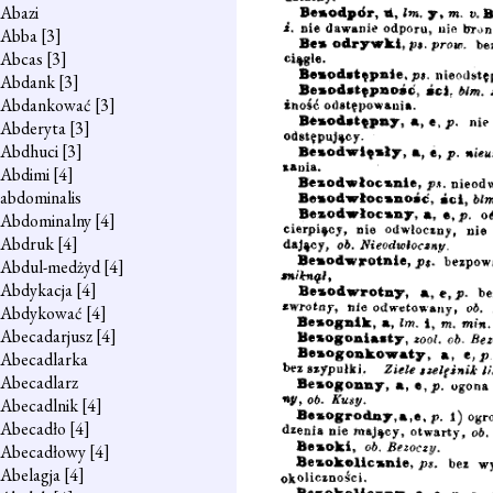
Abazi
Abba
[3]
Abcas
[3]
Abdank
[3]
Abdankować
[3]
Abderyta
[3]
Abdhuci
[3]
Abdimi
[4]
abdominalis
Abdominalny
[4]
Abdruk
[4]
Abdul-medżyd
[4]
Abdykacja
[4]
Abdykować
[4]
Abecadarjusz
[4]
Abecadlarka
Abecadlarz
Abecadlnik
[4]
Abecadło
[4]
Abecadłowy
[4]
Abelagja
[4]