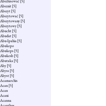
Abszlusować
[5]
Absznit
[5]
Abszyt
[5]
Abszytować
[5]
Abszytowany
[5]
Abszytowy
[5]
Abucht
[5]
Abudat
[5]
Abu-Ipahia
[5]
Abukepo
Abukeps
[5]
Abukesb
[5]
Abutaka
[5]
Aby
[5]
Abyss
[5]
Abyst
[5]
Acamarchis
Acan
[5]
Acan
Acani
Acanna
Acanthus