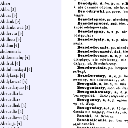
Abazi
Abba
[3]
Abcas
[3]
Abdank
[3]
Abdankować
[3]
Abderyta
[3]
Abdhuci
[3]
Abdimi
[4]
abdominalis
Abdominalny
[4]
Abdruk
[4]
Abdul-medżyd
[4]
Abdykacja
[4]
Abdykować
[4]
Abecadarjusz
[4]
Abecadlarka
Abecadlarz
Abecadlnik
[4]
Abecadło
[4]
Abecadłowy
[4]
Abelagja
[4]