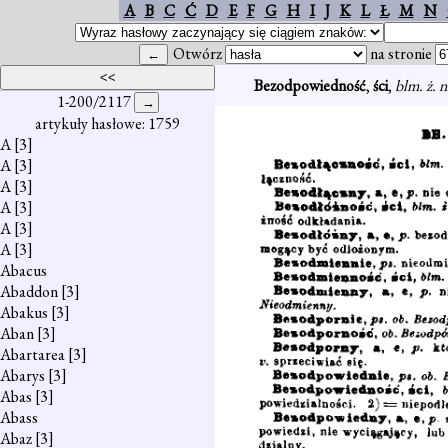
A
B
C
Ć
D
E
F
G
H
I
J
K
L
Ł
M
N
Otwórz
na stronie
Bezodpowiedność
,
ści
,
blm. ż. 
1-200/2117
artykuły hasłowe: 1759
A
[3]
A
[3]
A
[3]
A
[3]
A
[3]
A
[3]
Abacus
Abaddon
[3]
Abakus
[3]
Aban
[3]
Abartarea
[3]
Abarys
[3]
Abas
[3]
Abass
Abaz
[3]