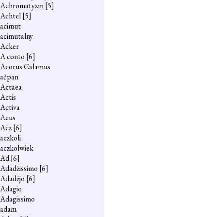
Achromatyzm
[5]
Achtel
[5]
acimut
acimutalny
Acker
A conto
[6]
Acorus Calamus
aćpan
Actaea
Actis
Activa
Acus
Acz
[6]
aczkoli
aczkolwiek
Ad
[6]
Adadżissimo
[6]
Adadżjo
[6]
Adagio
Adagissimo
adam