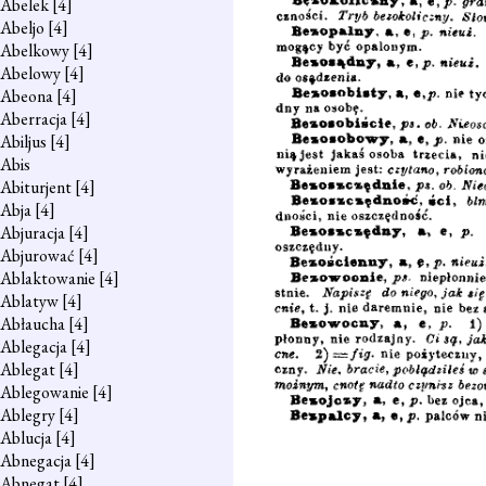
Abelek
[4]
Abeljo
[4]
Abelkowy
[4]
Abelowy
[4]
Abeona
[4]
Aberracja
[4]
Abiljus
[4]
Abis
Abiturjent
[4]
Abja
[4]
Abjuracja
[4]
Abjurować
[4]
Ablaktowanie
[4]
Ablatyw
[4]
Abłaucha
[4]
Ablegacja
[4]
Ablegat
[4]
Ablegowanie
[4]
Ablegry
[4]
Ablucja
[4]
Abnegacja
[4]
Abnegat
[4]