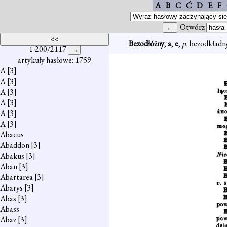
A
B
C
Ć
D
E
F
Otwórz
Bezodłóżny
,
a
,
e
,
p.
bezodkładny
1-200/2117
artykuły hasłowe: 1759
A
[3]
A
[3]
A
[3]
A
[3]
A
[3]
A
[3]
Abacus
Abaddon
[3]
Abakus
[3]
Aban
[3]
Abartarea
[3]
Abarys
[3]
Abas
[3]
Abass
Abaz
[3]