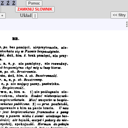
Z
Ź
Ż
Układ