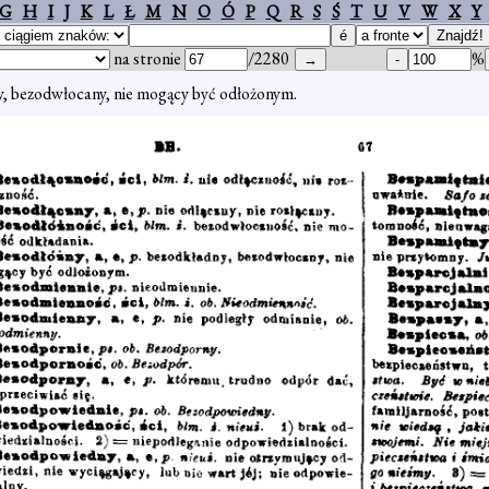
G
H
I
J
K
L
Ł
M
N
O
Ó
P
Q
R
S
Ś
T
U
V
W
X
Y
na stronie
/2280
%
, bezodwłocany, nie mogący być odłożonym.