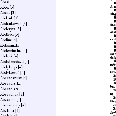
Abazi
Abba
[3]
Abcas
[3]
Abdank
[3]
Abdankować
[3]
Abderyta
[3]
Abdhuci
[3]
Abdimi
[4]
abdominalis
Abdominalny
[4]
Abdruk
[4]
Abdul-medżyd
[4]
Abdykacja
[4]
Abdykować
[4]
Abecadarjusz
[4]
Abecadlarka
Abecadlarz
Abecadlnik
[4]
Abecadło
[4]
Abecadłowy
[4]
Abelagja
[4]
Abelek
[4]