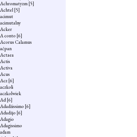
Achromatyzm
[5]
Achtel
[5]
acimut
acimutalny
Acker
A conto
[6]
Acorus Calamus
aćpan
Actaea
Actis
Activa
Acus
Acz
[6]
aczkoli
aczkolwiek
Ad
[6]
Adadżissimo
[6]
Adadżjo
[6]
Adagio
Adagissimo
adam