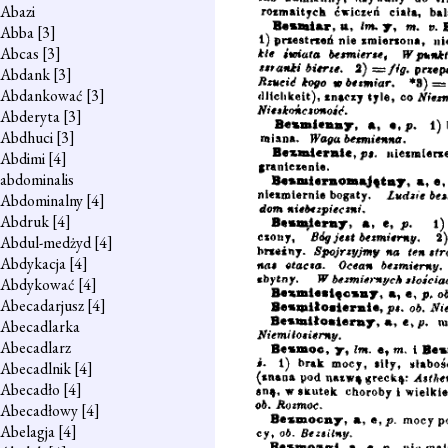
Abazi
Abba
[3]
Abcas
[3]
Abdank
[3]
Abdankować
[3]
Abderyta
[3]
Abdhuci
[3]
Abdimi
[4]
abdominalis
Abdominalny
[4]
Abdruk
[4]
Abdul-medżyd
[4]
Abdykacja
[4]
Abdykować
[4]
Abecadarjusz
[4]
Abecadlarka
Abecadlarz
Abecadlnik
[4]
Abecadło
[4]
Abecadłowy
[4]
Abelagja
[4]