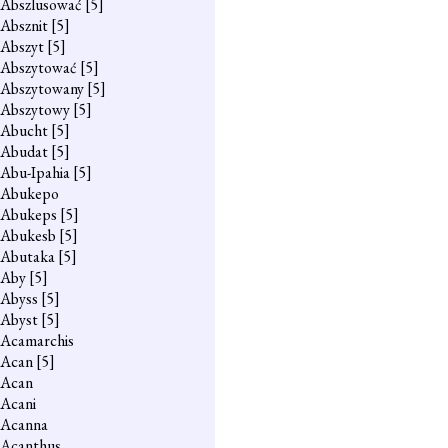
Abszlusować
[5]
Absznit
[5]
Abszyt
[5]
Abszytować
[5]
Abszytowany
[5]
Abszytowy
[5]
Abucht
[5]
Abudat
[5]
Abu-Ipahia
[5]
Abukepo
Abukeps
[5]
Abukesb
[5]
Abutaka
[5]
Aby
[5]
Abyss
[5]
Abyst
[5]
Acamarchis
Acan
[5]
Acan
Acani
Acanna
Acanthus