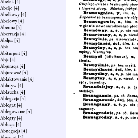
Abelek
[4]
Abeljo
[4]
Abelkowy
[4]
Abelowy
[4]
Abeona
[4]
Aberracja
[4]
Abiljus
[4]
Abis
Abiturjent
[4]
Abja
[4]
Abjuracja
[4]
Abjurować
[4]
Ablaktowanie
[4]
Ablatyw
[4]
Abłaucha
[4]
Ablegacja
[4]
Ablegat
[4]
Ablegowanie
[4]
Ablegry
[4]
Ablucja
[4]
Abnegacja
[4]
Abnegat
[4]