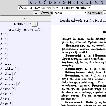
A
B
C
Ć
D
E
F
G
H
I
J
K
L
Ł
M
N
Otwórz
na stronie
Bezobraźliwość
,
ści
,
lm.
ści
,
ż. n
1-200/2117
artykuły hasłowe: 1759
A
[3]
A
[3]
A
[3]
A
[3]
A
[3]
A
[3]
Abacus
Abaddon
[3]
Abakus
[3]
Aban
[3]
Abartarea
[3]
Abarys
[3]
Abas
[3]
Abass
Abaz
[3]