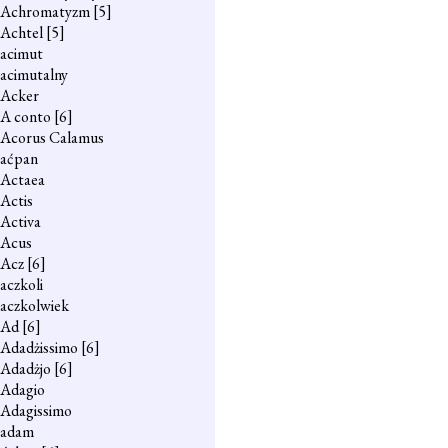
Achromatyzm
[5]
Achtel
[5]
acimut
acimutalny
Acker
A conto
[6]
Acorus Calamus
aćpan
Actaea
Actis
Activa
Acus
Acz
[6]
aczkoli
aczkolwiek
Ad
[6]
Adadżissimo
[6]
Adadżjo
[6]
Adagio
Adagissimo
adam