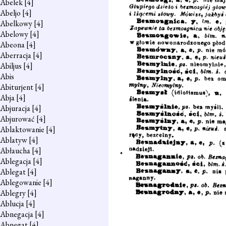
Abelek
[4]
Abeljo
[4]
Abelkowy
[4]
Abelowy
[4]
Abeona
[4]
Aberracja
[4]
Abiljus
[4]
Abis
Abiturjent
[4]
Abja
[4]
Abjuracja
[4]
Abjurować
[4]
Ablaktowanie
[4]
Ablatyw
[4]
Abłaucha
[4]
Ablegacja
[4]
Ablegat
[4]
Ablegowanie
[4]
Ablegry
[4]
Ablucja
[4]
Abnegacja
[4]
Abnegat
[4]