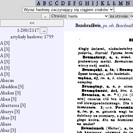
A
B
C
Ć
D
E
F
G
H
I
J
K
L
Ł
M
N
Otwórz
na stronie
Bezobraźliwie
,
ps. ob. Bezobraź
1-200/2117
artykuły hasłowe: 1759
A
[3]
A
[3]
A
[3]
A
[3]
A
[3]
A
[3]
Abacus
Abaddon
[3]
Abakus
[3]
Aban
[3]
Abartarea
[3]
Abarys
[3]
Abas
[3]
Abass
Abaz
[3]