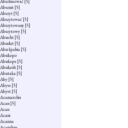
Abszlusować
[5]
Absznit
[5]
Abszyt
[5]
Abszytować
[5]
Abszytowany
[5]
Abszytowy
[5]
Abucht
[5]
Abudat
[5]
Abu-Ipahia
[5]
Abukepo
Abukeps
[5]
Abukesb
[5]
Abutaka
[5]
Aby
[5]
Abyss
[5]
Abyst
[5]
Acamarchis
Acan
[5]
Acan
Acani
Acanna
Acanthus