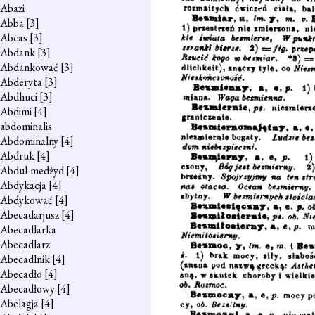
Abazi
Abba
[3]
Abcas
[3]
Abdank
[3]
Abdankować
[3]
Abderyta
[3]
Abdhuci
[3]
Abdimi
[4]
abdominalis
Abdominalny
[4]
Abdruk
[4]
Abdul-medżyd
[4]
Abdykacja
[4]
Abdykować
[4]
Abecadarjusz
[4]
Abecadlarka
Abecadlarz
Abecadlnik
[4]
Abecadło
[4]
Abecadłowy
[4]
Abelagja
[4]