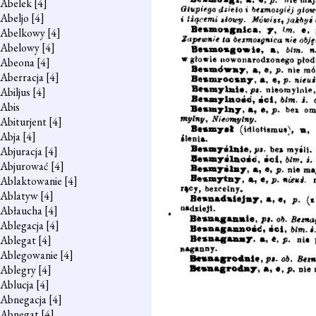
Abelek
[4]
Abeljo
[4]
Abelkowy
[4]
Abelowy
[4]
Abeona
[4]
Aberracja
[4]
Abiljus
[4]
Abis
Abiturjent
[4]
Abja
[4]
Abjuracja
[4]
Abjurować
[4]
Ablaktowanie
[4]
Ablatyw
[4]
Abłaucha
[4]
Ablegacja
[4]
Ablegat
[4]
Ablegowanie
[4]
Ablegry
[4]
Ablucja
[4]
Abnegacja
[4]
Abnegat
[4]