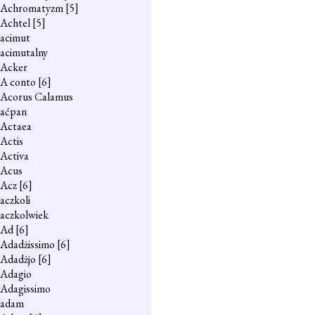
Achromatyzm
[5]
Achtel
[5]
acimut
acimutalny
Acker
A conto
[6]
Acorus Calamus
aćpan
Actaea
Actis
Activa
Acus
Acz
[6]
aczkoli
aczkolwiek
Ad
[6]
Adadżissimo
[6]
Adadżjo
[6]
Adagio
Adagissimo
adam