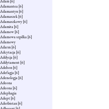
Adam
[6]
Adamantea
[6]
Adamantyn
[6]
Adamaszek
[6]
Adamaszkowy
[6]
Adamita
[6]
Adamow
[6]
Adamowa szpilka
[6]
Adamowy
Adarm
[6]
Adcytacja
[6]
Addycja
[6]
Addytament
[6]
Adebon
[6]
Adefagja
[6]
Adenologja
[6]
Adeona
Adeona
[6]
Adephagia
Adept
[6]
Aderbistan
[6]
Adherent
[6]