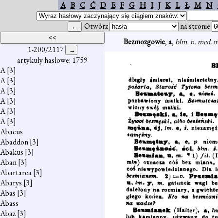
A
B
C
Ć
D
E
F
G
H
I
J
K
L
Ł
M
N
Otwórz
na stronie
Bezmozgowie
,
a
,
blm. n. med.
n
1-200/2117
artykuły hasłowe: 1759
A
[3]
A
[3]
A
[3]
A
[3]
A
[3]
A
[3]
Abacus
Abaddon
[3]
Abakus
[3]
Aban
[3]
Abartarea
[3]
Abarys
[3]
Abas
[3]
Abass
Abaz
[3]