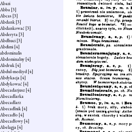
Abazi
Abba
[3]
Abcas
[3]
Abdank
[3]
Abdankować
[3]
Abderyta
[3]
Abdhuci
[3]
Abdimi
[4]
abdominalis
Abdominalny
[4]
Abdruk
[4]
Abdul-medżyd
[4]
Abdykacja
[4]
Abdykować
[4]
Abecadarjusz
[4]
Abecadlarka
Abecadlarz
Abecadlnik
[4]
Abecadło
[4]
Abecadłowy
[4]
Abelagja
[4]