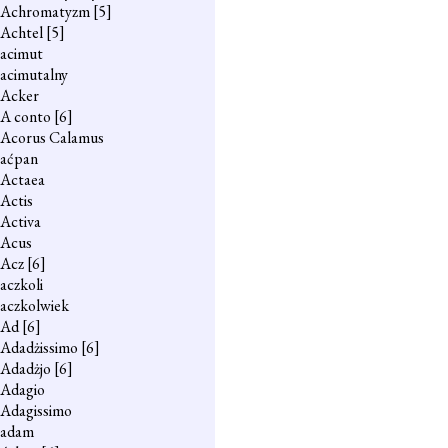
Achromatyzm
[5]
Achtel
[5]
acimut
acimutalny
Acker
A conto
[6]
Acorus Calamus
aćpan
Actaea
Actis
Activa
Acus
Acz
[6]
aczkoli
aczkolwiek
Ad
[6]
Adadżissimo
[6]
Adadżjo
[6]
Adagio
Adagissimo
adam