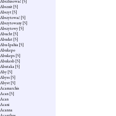
Abszlusować
[5]
Absznit
[5]
Abszyt
[5]
Abszytować
[5]
Abszytowany
[5]
Abszytowy
[5]
Abucht
[5]
Abudat
[5]
Abu-Ipahia
[5]
Abukepo
Abukeps
[5]
Abukesb
[5]
Abutaka
[5]
Aby
[5]
Abyss
[5]
Abyst
[5]
Acamarchis
Acan
[5]
Acan
Acani
Acanna
Acanthus