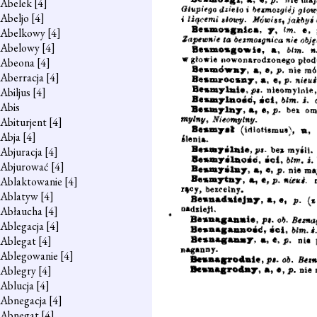
Abelek
[4]
Abeljo
[4]
Abelkowy
[4]
Abelowy
[4]
Abeona
[4]
Aberracja
[4]
Abiljus
[4]
Abis
Abiturjent
[4]
Abja
[4]
Abjuracja
[4]
Abjurować
[4]
Ablaktowanie
[4]
Ablatyw
[4]
Abłaucha
[4]
Ablegacja
[4]
Ablegat
[4]
Ablegowanie
[4]
Ablegry
[4]
Ablucja
[4]
Abnegacja
[4]
Abnegat
[4]