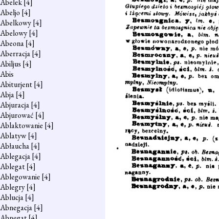
Abelek
[4]
Abeljo
[4]
Abelkowy
[4]
Abelowy
[4]
Abeona
[4]
Aberracja
[4]
Abiljus
[4]
Abis
Abiturjent
[4]
Abja
[4]
Abjuracja
[4]
Abjurować
[4]
Ablaktowanie
[4]
Ablatyw
[4]
Abłaucha
[4]
Ablegacja
[4]
Ablegat
[4]
Ablegowanie
[4]
Ablegry
[4]
Ablucja
[4]
Abnegacja
[4]
Abnegat
[4]