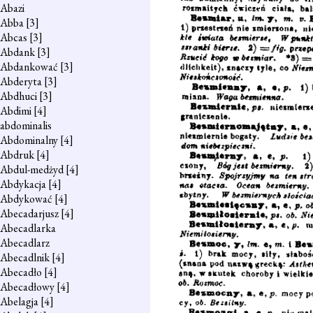
Abazi
Abba
[3]
Abcas
[3]
Abdank
[3]
Abdankować
[3]
Abderyta
[3]
Abdhuci
[3]
Abdimi
[4]
abdominalis
Abdominalny
[4]
Abdruk
[4]
Abdul-medżyd
[4]
Abdykacja
[4]
Abdykować
[4]
Abecadarjusz
[4]
Abecadlarka
Abecadlarz
Abecadlnik
[4]
Abecadło
[4]
Abecadłowy
[4]
Abelagja
[4]