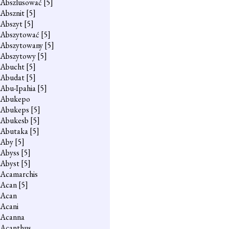
Abszlusować
[5]
Absznit
[5]
Abszyt
[5]
Abszytować
[5]
Abszytowany
[5]
Abszytowy
[5]
Abucht
[5]
Abudat
[5]
Abu-Ipahia
[5]
Abukepo
Abukeps
[5]
Abukesb
[5]
Abutaka
[5]
Aby
[5]
Abyss
[5]
Abyst
[5]
Acamarchis
Acan
[5]
Acan
Acani
Acanna
Acanthus