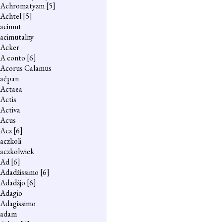
Achromatyzm
[5]
Achtel
[5]
acimut
acimutalny
Acker
A conto
[6]
Acorus Calamus
aćpan
Actaea
Actis
Activa
Acus
Acz
[6]
aczkoli
aczkolwiek
Ad
[6]
Adadżissimo
[6]
Adadżjo
[6]
Adagio
Adagissimo
adam