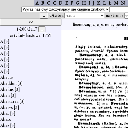
A
B
C
Ć
D
E
F
G
H
I
J
K
L
Ł
M
N
Otwórz
na stronie
Bezmocny
,
a
,
e
,
p.
mocy pozbawi
1-200/2117
artykuły hasłowe: 1759
A
[3]
A
[3]
A
[3]
A
[3]
A
[3]
A
[3]
Abacus
Abaddon
[3]
Abakus
[3]
Aban
[3]
Abartarea
[3]
Abarys
[3]
Abas
[3]
Abass
Abaz
[3]