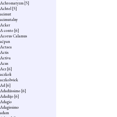
Achromatyzm
[5]
Achtel
[5]
acimut
acimutalny
Acker
A conto
[6]
Acorus Calamus
aćpan
Actaea
Actis
Activa
Acus
Acz
[6]
aczkoli
aczkolwiek
Ad
[6]
Adadżissimo
[6]
Adadżjo
[6]
Adagio
Adagissimo
adam