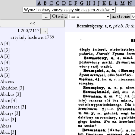
A
B
C
Ć
D
E
F
G
H
I
J
K
L
Ł
M
N
Otwórz
na stronie
Bezmiesięczny
,
a
,
e
,
pf ob. Be tk
1-200/2117
artykuły hasłowe: 1759
A
[3]
A
[3]
A
[3]
A
[3]
A
[3]
A
[3]
Abacus
Abaddon
[3]
Abakus
[3]
Aban
[3]
Abartarea
[3]
Abarys
[3]
Abas
[3]
Abass
Abaz
[3]