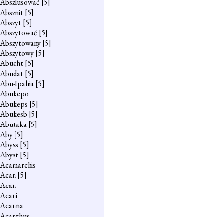
Abszlusować
[5]
Absznit
[5]
Abszyt
[5]
Abszytować
[5]
Abszytowany
[5]
Abszytowy
[5]
Abucht
[5]
Abudat
[5]
Abu-Ipahia
[5]
Abukepo
Abukeps
[5]
Abukesb
[5]
Abutaka
[5]
Aby
[5]
Abyss
[5]
Abyst
[5]
Acamarchis
Acan
[5]
Acan
Acani
Acanna
Acanthus