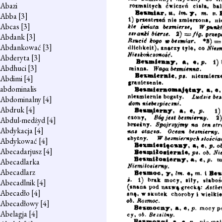
Abazi
Abba
[3]
Abcas
[3]
Abdank
[3]
Abdankować
[3]
Abderyta
[3]
Abdhuci
[3]
Abdimi
[4]
abdominalis
Abdominalny
[4]
Abdruk
[4]
Abdul-medżyd
[4]
Abdykacja
[4]
Abdykować
[4]
Abecadarjusz
[4]
Abecadlarka
Abecadlarz
Abecadlnik
[4]
Abecadło
[4]
Abecadłowy
[4]
Abelagja
[4]