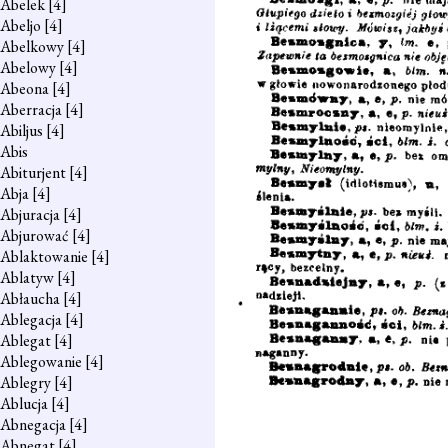
Abelek
[4]
Abeljo
[4]
Abelkowy
[4]
Abelowy
[4]
Abeona
[4]
Aberracja
[4]
Abiljus
[4]
Abis
Abiturjent
[4]
Abja
[4]
Abjuracja
[4]
Abjurować
[4]
Ablaktowanie
[4]
Ablatyw
[4]
Abłaucha
[4]
Ablegacja
[4]
Ablegat
[4]
Ablegowanie
[4]
Ablegry
[4]
Ablucja
[4]
Abnegacja
[4]
Abnegat
[4]