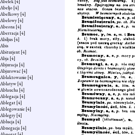
Abelek
[4]
Abeljo
[4]
Abelkowy
[4]
Abelowy
[4]
Abeona
[4]
Aberracja
[4]
Abiljus
[4]
Abis
Abiturjent
[4]
Abja
[4]
Abjuracja
[4]
Abjurować
[4]
Ablaktowanie
[4]
Ablatyw
[4]
Abłaucha
[4]
Ablegacja
[4]
Ablegat
[4]
Ablegowanie
[4]
Ablegry
[4]
Ablucja
[4]
Abnegacja
[4]
Abnegat
[4]