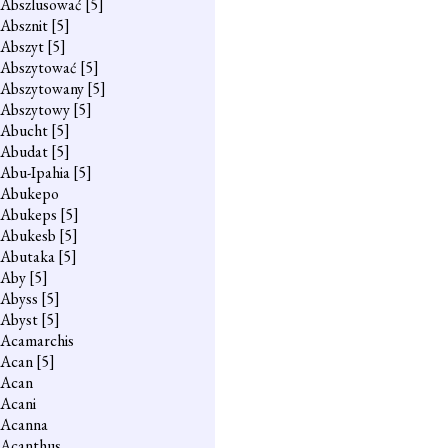
Abszlusować
[5]
Absznit
[5]
Abszyt
[5]
Abszytować
[5]
Abszytowany
[5]
Abszytowy
[5]
Abucht
[5]
Abudat
[5]
Abu-Ipahia
[5]
Abukepo
Abukeps
[5]
Abukesb
[5]
Abutaka
[5]
Aby
[5]
Abyss
[5]
Abyst
[5]
Acamarchis
Acan
[5]
Acan
Acani
Acanna
Acanthus