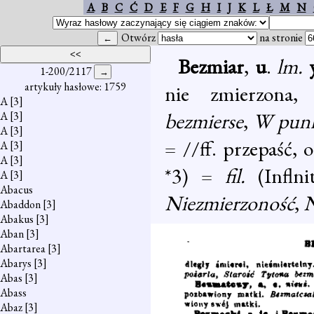
A
B
C
Ć
D
E
F
G
H
I
J
K
L
Ł
M
N
Otwórz
na stronie
Bezmiar
,
u
.
lm.
1-200/2117
artykuły hasłowe: 1759
nie zmierzona,
A
[3]
bezmierse
,
W punk
A
[3]
A
[3]
= //ff. przepaść, 
A
[3]
A
[3]
*3) =
fil.
(Infln
A
[3]
Abacus
Niezmierzoność
,
N
Abaddon
[3]
Abakus
[3]
Aban
[3]
Abartarea
[3]
Abarys
[3]
Abas
[3]
Abass
Abaz
[3]