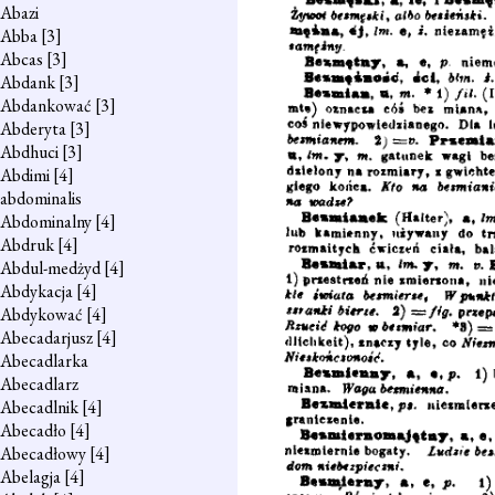
Abazi
Abba
[3]
Abcas
[3]
Abdank
[3]
Abdankować
[3]
Abderyta
[3]
Abdhuci
[3]
Abdimi
[4]
abdominalis
Abdominalny
[4]
Abdruk
[4]
Abdul-medżyd
[4]
Abdykacja
[4]
Abdykować
[4]
Abecadarjusz
[4]
Abecadlarka
Abecadlarz
Abecadlnik
[4]
Abecadło
[4]
Abecadłowy
[4]
Abelagja
[4]