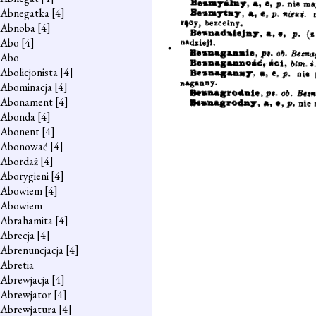
Abnegatka
[4]
Abnoba
[4]
Abo
[4]
Abo
Abolicjonista
[4]
Abominacja
[4]
Abonament
[4]
Abonda
[4]
Abonent
[4]
Abonować
[4]
Abordaż
[4]
Aborygieni
[4]
Abowiem
[4]
Abowiem
Abrahamita
[4]
Abrecja
[4]
Abrenuncjacja
[4]
Abretia
Abrewjacja
[4]
Abrewjator
[4]
Abrewjatura
[4]