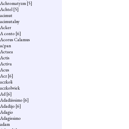
Achromatyzm
[5]
Achtel
[5]
acimut
acimutalny
Acker
A conto
[6]
Acorus Calamus
aćpan
Actaea
Actis
Activa
Acus
Acz
[6]
aczkoli
aczkolwiek
Ad
[6]
Adadżissimo
[6]
Adadżjo
[6]
Adagio
Adagissimo
adam