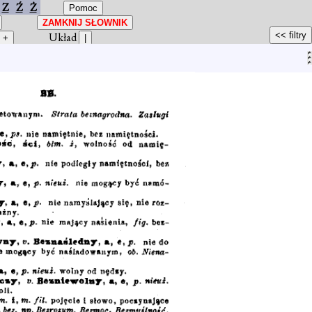
Z
Ź
Ż
Układ