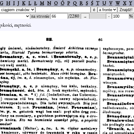
G
H
I
J
K
L
Ł
M
N
O
Ó
P
Q
R
S
Ś
T
U
V
W
X
Y
na stronie
/2280
%
skości, mętności.