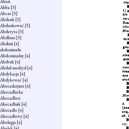
Abazi
Abba
[3]
Abcas
[3]
Abdank
[3]
Abdankować
[3]
Abderyta
[3]
Abdhuci
[3]
Abdimi
[4]
abdominalis
Abdominalny
[4]
Abdruk
[4]
Abdul-medżyd
[4]
Abdykacja
[4]
Abdykować
[4]
Abecadarjusz
[4]
Abecadlarka
Abecadlarz
Abecadlnik
[4]
Abecadło
[4]
Abecadłowy
[4]
Abelagja
[4]
Abelek
[4]