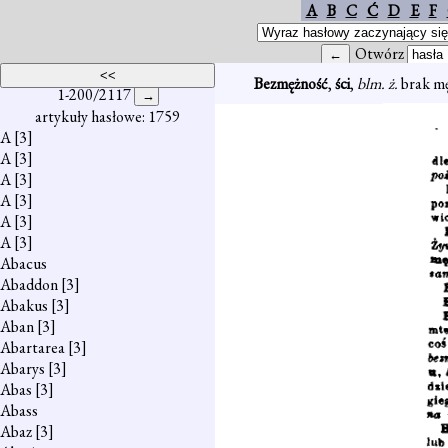
A
B
C
Ć
D
E
F
Otwórz
Bezmężność
,
ści
,
blm. ż.
brak mę
1-200/2117
artykuły hasłowe: 1759
A
[3]
A
[3]
A
[3]
A
[3]
A
[3]
A
[3]
Abacus
Abaddon
[3]
Abakus
[3]
Aban
[3]
Abartarea
[3]
Abarys
[3]
Abas
[3]
Abass
Abaz
[3]