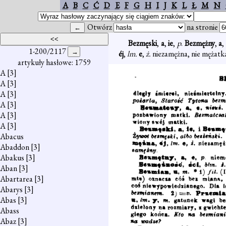
A
B
C
Ć
D
E
F
G
H
I
J
K
L
Ł
M
N
Otwórz
na stronie
Bezmęski
,
a
,
ie
,
p
.
Bezmężny
,
a
1-200/2117
éj
,
lm.
e
,
ż.
niezamężna, nie mężatk
artykuły hasłowe: 1759
A
[3]
A
[3]
A
[3]
A
[3]
A
[3]
A
[3]
Abacus
Abaddon
[3]
Abakus
[3]
Aban
[3]
Abartarea
[3]
Abarys
[3]
Abas
[3]
Abass
Abaz
[3]