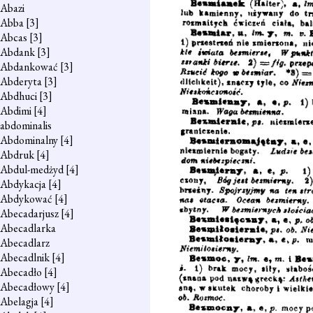
Abazi
Abba
[3]
Abcas
[3]
Abdank
[3]
Abdankować
[3]
Abderyta
[3]
Abdhuci
[3]
Abdimi
[4]
abdominalis
Abdominalny
[4]
Abdruk
[4]
Abdul-medżyd
[4]
Abdykacja
[4]
Abdykować
[4]
Abecadarjusz
[4]
Abecadlarka
Abecadlarz
Abecadlnik
[4]
Abecadło
[4]
Abecadłowy
[4]
Abelagja
[4]