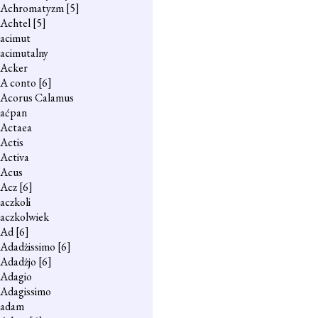
Achromatyzm
[5]
Achtel
[5]
acimut
acimutalny
Acker
A conto
[6]
Acorus Calamus
aćpan
Actaea
Actis
Activa
Acus
Acz
[6]
aczkoli
aczkolwiek
Ad
[6]
Adadżissimo
[6]
Adadżjo
[6]
Adagio
Adagissimo
adam