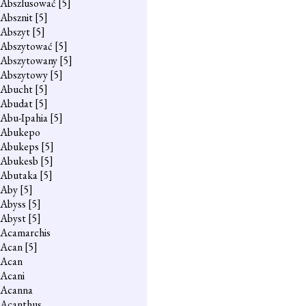
Abszlusować
[5]
Absznit
[5]
Abszyt
[5]
Abszytować
[5]
Abszytowany
[5]
Abszytowy
[5]
Abucht
[5]
Abudat
[5]
Abu-Ipahia
[5]
Abukepo
Abukeps
[5]
Abukesb
[5]
Abutaka
[5]
Aby
[5]
Abyss
[5]
Abyst
[5]
Acamarchis
Acan
[5]
Acan
Acani
Acanna
Acanthus