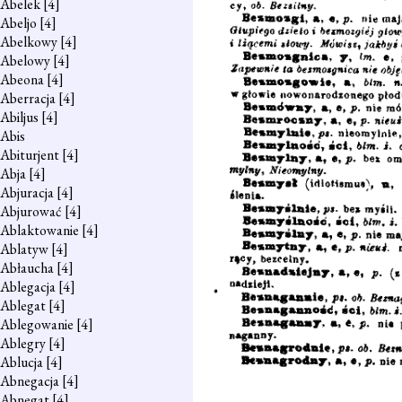
Abelek
[4]
Abeljo
[4]
Abelkowy
[4]
Abelowy
[4]
Abeona
[4]
Aberracja
[4]
Abiljus
[4]
Abis
Abiturjent
[4]
Abja
[4]
Abjuracja
[4]
Abjurować
[4]
Ablaktowanie
[4]
Ablatyw
[4]
Abłaucha
[4]
Ablegacja
[4]
Ablegat
[4]
Ablegowanie
[4]
Ablegry
[4]
Ablucja
[4]
Abnegacja
[4]
Abnegat
[4]