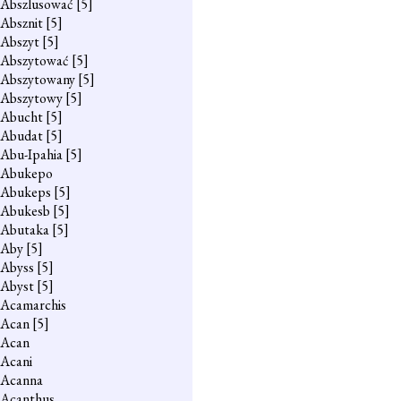
Abszlusować
[5]
Absznit
[5]
Abszyt
[5]
Abszytować
[5]
Abszytowany
[5]
Abszytowy
[5]
Abucht
[5]
Abudat
[5]
Abu-Ipahia
[5]
Abukepo
Abukeps
[5]
Abukesb
[5]
Abutaka
[5]
Aby
[5]
Abyss
[5]
Abyst
[5]
Acamarchis
Acan
[5]
Acan
Acani
Acanna
Acanthus