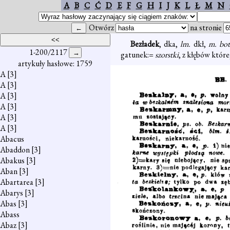
A
B
C
Ć
D
E
F
G
H
I
J
K
L
Ł
M
N
Otwórz
na stronie
Bezładek
, dka,
lm.
dkł,
m. bo
1-200/2117
gatunek:=
szorstki
, z kłębów któr
artykuły hasłowe: 1759
A
[3]
A
[3]
A
[3]
A
[3]
A
[3]
A
[3]
Abacus
Abaddon
[3]
Abakus
[3]
Aban
[3]
Abartarea
[3]
Abarys
[3]
Abas
[3]
Abass
Abaz
[3]