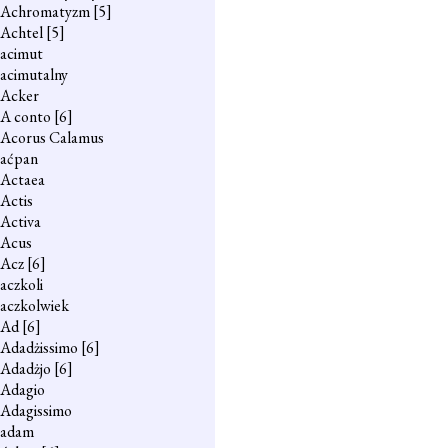
Achromatyzm
[5]
Achtel
[5]
acimut
acimutalny
Acker
A conto
[6]
Acorus Calamus
aćpan
Actaea
Actis
Activa
Acus
Acz
[6]
aczkoli
aczkolwiek
Ad
[6]
Adadżissimo
[6]
Adadżjo
[6]
Adagio
Adagissimo
adam