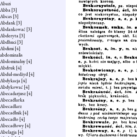
Abazi
Abba
[3]
Abcas
[3]
Abdank
[3]
Abdankować
[3]
Abderyta
[3]
Abdhuci
[3]
Abdimi
[4]
abdominalis
Abdominalny
[4]
Abdruk
[4]
Abdul-medżyd
[4]
Abdykacja
[4]
Abdykować
[4]
Abecadarjusz
[4]
Abecadlarka
Abecadlarz
Abecadlnik
[4]
Abecadło
[4]
Abecadłowy
[4]
Abelagja
[4]