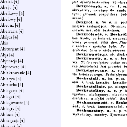
Abelek
[4]
Abeljo
[4]
Abelkowy
[4]
Abelowy
[4]
Abeona
[4]
Aberracja
[4]
Abiljus
[4]
Abis
Abiturjent
[4]
Abja
[4]
Abjuracja
[4]
Abjurować
[4]
Ablaktowanie
[4]
Ablatyw
[4]
Abłaucha
[4]
Ablegacja
[4]
Ablegat
[4]
Ablegowanie
[4]
Ablegry
[4]
Ablucja
[4]
Abnegacja
[4]
Abnegat
[4]